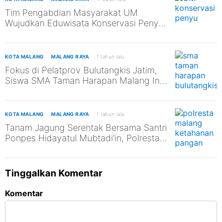
Tim Pengabdian Masyarakat UM
Wujudkan Eduwisata Konservasi Penyu
di Pantai Kili-Kili untuk Mendukung
SDGs ke-13 dan ke-14
KOTA MALANG
MALANG RAYA
1 tahun lalu
Fokus di Pelatprov Bulutangkis Jatim,
Siswa SMA Taman Harapan Malang Ini
Tak Abaikan Pendidikan
KOTA MALANG
MALANG RAYA
1 tahun lalu
Tanam Jagung Serentak Bersama Santri
Ponpes Hidayatul Mubtadi’in, Polresta
Malang Kota Dukung Ketahanan
Pangan Nasional
Tinggalkan Komentar
Komentar