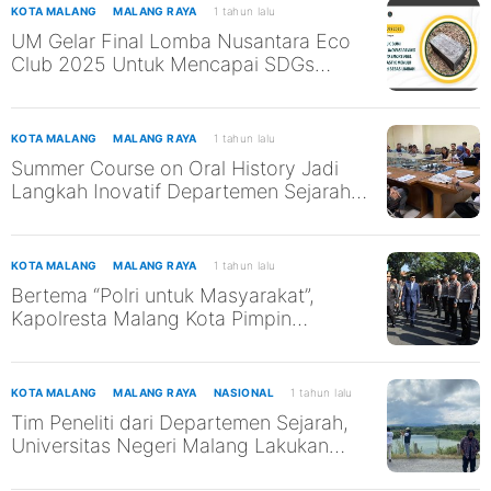
KOTA MALANG
MALANG RAYA
1 tahun lalu
UM Gelar Final Lomba Nusantara Eco
Club 2025 Untuk Mencapai SDGs
4,6,7,11
KOTA MALANG
MALANG RAYA
1 tahun lalu
Summer Course on Oral History Jadi
Langkah Inovatif Departemen Sejarah
UM
KOTA MALANG
MALANG RAYA
1 tahun lalu
Bertema “Polri untuk Masyarakat”,
Kapolresta Malang Kota Pimpin
Upacara HUT Bhayangkara ke-79
KOTA MALANG
MALANG RAYA
NASIONAL
1 tahun lalu
Tim Peneliti dari Departemen Sejarah,
Universitas Negeri Malang Lakukan
Riset Tentang “Cara Orang Belanda