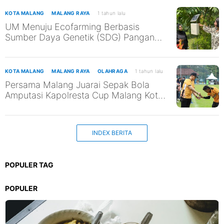
Menjinakkan Kelud”
KOTA MALANG
MALANG RAYA
1 tahun lalu
UM Menuju Ecofarming Berbasis
Sumber Daya Genetik (SDG) Pangan
Lokal
KOTA MALANG
MALANG RAYA
OLAHRAGA
1 tahun lalu
Persama Malang Juarai Sepak Bola
Amputasi Kapolresta Cup Malang Kota
2025
INDEX BERITA
POPULER TAG
POPULER