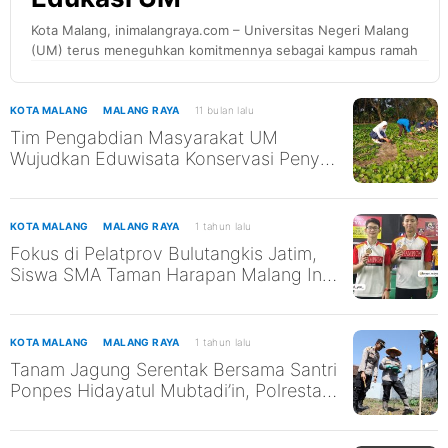
Kota Malang, inimalangraya.com – Universitas Negeri Malang
(UM) terus meneguhkan komitmennya sebagai kampus ramah
lingkungan (Green Campus) dengan menerima kunjungan
untuk melakukan edukasi mahasiswa program inbound mobility
dari Universiti Sains Malaysia (USM). Kunjungan ini menjadi
KOTA MALANG
MALANG RAYA
11 bulan lalu
platform strategis bagi kedua institusi untuk saling berbagi
Tim Pengabdian Masyarakat UM
pengetahuan, pengalaman, dan praktik terbaik dalam
Wujudkan Eduwisata Konservasi Penyu
mengintegrasikan prinsip-prinsip pembangunan berkelanjutan
di Pantai Kili-Kili untuk Mendukung
di kampus […]
SDGs ke-13 dan ke-14
KOTA MALANG
MALANG RAYA
1 tahun lalu
Fokus di Pelatprov Bulutangkis Jatim,
Siswa SMA Taman Harapan Malang Ini
Tak Abaikan Pendidikan
KOTA MALANG
MALANG RAYA
1 tahun lalu
Tanam Jagung Serentak Bersama Santri
Ponpes Hidayatul Mubtadi’in, Polresta
Malang Kota Dukung Ketahanan
Pangan Nasional