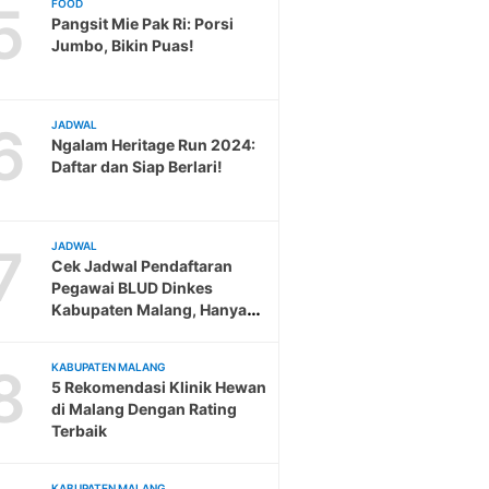
5
FOOD
Pangsit Mie Pak Ri: Porsi
Jumbo, Bikin Puas!
6
JADWAL
Ngalam Heritage Run 2024:
Daftar dan Siap Berlari!
7
JADWAL
Cek Jadwal Pendaftaran
Pegawai BLUD Dinkes
Kabupaten Malang, Hanya
Sampai 19 Februari
8
KABUPATEN MALANG
5 Rekomendasi Klinik Hewan
di Malang Dengan Rating
Terbaik
KABUPATEN MALANG