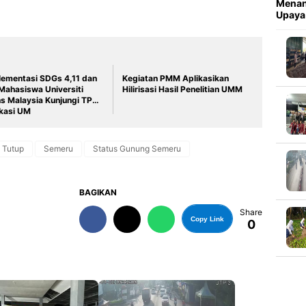
Menan
Upaya
lementasi SDGs 4,11 dan
Kegiatan PMM Aplikasikan
 Mahasiswa Universiti
Hilirisasi Hasil Penelitian UMM
ns Malaysia Kunjungi TPST
kasi UM
 Tutup
Semeru
Status Gunung Semeru
BAGIKAN
Share
Copy Link
0