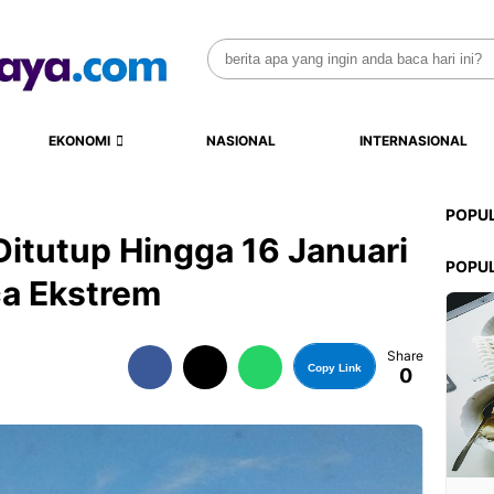
Search
for:
EKONOMI
NASIONAL
INTERNASIONAL
POPU
itutup Hingga 16 Januari
POPU
a Ekstrem
Share
Copy Link
0