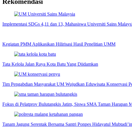
Rekomendasi
Implementasi SDGs 4,11 dan 13, Mahasiswa Universiti Sains Mala
Kegiatan PMM Aplikasikan Hilirisasi Hasil Penelitian UMM
Tata Kelola Jalan Raya Kota Batu Yang Diidamkan
Tim Pengabdian Masyarakat UM Wujudkan Eduwisata Konservasi Pen
Fokus di Pelatprov Bulutangkis Jatim, Siswa SMA Taman Harapan M
Tanam Jagung Serentak Bersama Santri Ponpes Hidayatul Mubtadi’i