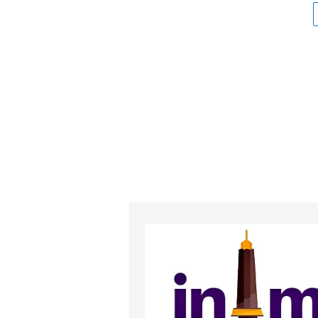
Malang Flower Carnival
PPPK 
2024
dan Re
formas
dan 5
1 tahun lalu
Pj Wali Kota Malang Sapa
Warga Lewat Malang
Flower Carnival
1 tahun lalu
Hindari Kemacetan MFC
2024, Simak Rute
Alternatifnya!