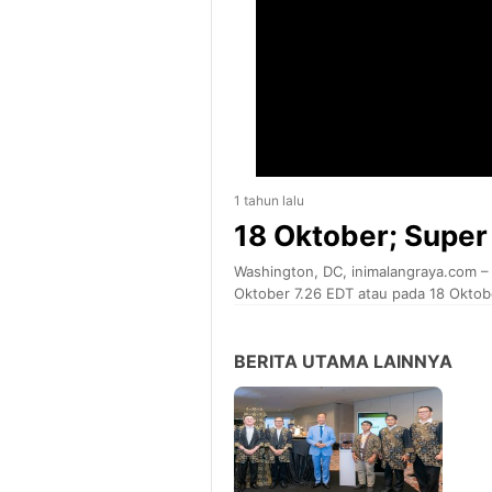
1 tahun lalu
18 Oktober; Super
Washington, DC, inimalangraya.com – S
Oktober 7.26 EDT atau pada 18 Oktobe
adalah Super Moon ini juga disebut 
pada pukul 7:26 pagi EDT, bulan akan
BERITA UTAMA LAINNYA