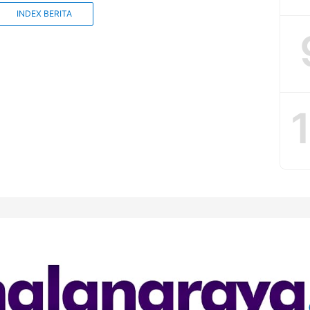
menjadi PPPK. Kementerian Pendayagunaan Aparatur Negara
INDEX BERITA
formasi Birokrasi (KemenPAN-RB) telah menentukan jumlah
i CPNS 2023, yakni 572.496, terdiri dari: 28.903 orang PNS
43.593 […]