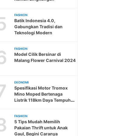
5
FASHION
Batik Indonesia 4.0,
Gabungkan Tradisi dan
Teknologi Modern
6
FASHION
Model Cilik Bersinar di
Malang Flower Carnival 2024
7
EKONOMI
Spesifikasi Motor Tromox
Mino Moped Bertenaga
Listrik 118km Daya Tempuh
Gokil Beli Sekarang
8
FASHION
5 Tips Mudah Memilih
Pakaian Thrift untuk Anak
Gaul, Begini Caranya