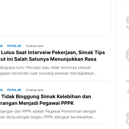
MI
POPULAR
2 tahun lalu
 Lulus Saat Interveiw Pekerjaan, Simak Tips
kut ini Salah Satunya Menunjukkan Rasa
aya Diri
angraya.com,–Percaya atau tidak tentunya sebuah
giaan tersendiri saat seorang pelamar mendapatkan
lan untuk interview kerja. Namun, kekhawatiran selanjutnya
 bagaimana caranya agar lolos dan bisa melanjutkan ke tahap
utnya. Berikut kami sajikan beberapa kiat dan Tips sederhana
MI
POPULAR
2 tahun lalu
 Tidak Binggung Simak Kelebihan dan
apa Lulus saat Interview pekerjaan,cek selengkapnya : 1.
atkan Kemampuan Wawancara Memiliki kemampuan wawacara
rangan Menjadi Pegawai PPPK
aik […]
jangan dari PPPK adalah Pegawai Pemerintah dengan
jian Kerja,dengan begitu PPPK diangkat berdasarkan
jian kerja yang memiliki jangka waktu tertentu. Nantinya,
at pembina kepegawaian-lah yang akan mengangkat calon