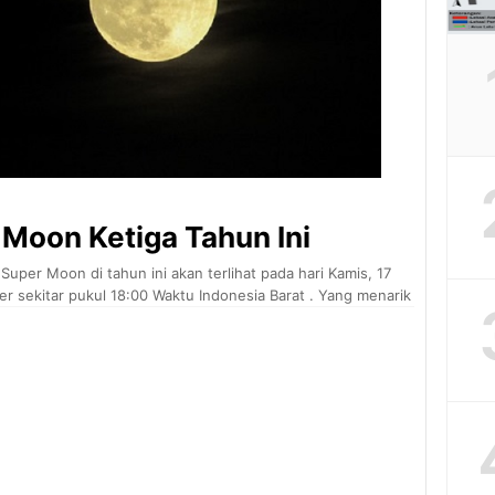
 Moon Ketiga Tahun Ini
uper Moon di tahun ini akan terlihat pada hari Kamis, 17
r sekitar pukul 18:00 Waktu Indonesia Barat . Yang menarik
Hunter Moon. Meskipun akan mencapai puncak iluminasi
 berada di bawah cakrawala […]