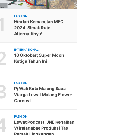
1
FASHION
Hindari Kemacetan MFC
2024, Simak Rute
Alternatifnya!
2
INTERNASIONAL
18 Oktober; Super Moon
Ketiga Tahun Ini
3
FASHION
Pj Wali Kota Malang Sapa
Warga Lewat Malang Flower
Carnival
4
FASHION
Lewat Podcast, JNE Kenalkan
Wiralagabae Produksi Tas
Ramah Lingkungan