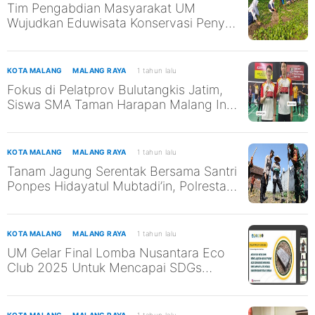
Tim Pengabdian Masyarakat UM
Wujudkan Eduwisata Konservasi Penyu
di Pantai Kili-Kili untuk Mendukung
SDGs ke-13 dan ke-14
KOTA MALANG
MALANG RAYA
1 tahun lalu
Fokus di Pelatprov Bulutangkis Jatim,
Siswa SMA Taman Harapan Malang Ini
Tak Abaikan Pendidikan
KOTA MALANG
MALANG RAYA
1 tahun lalu
Tanam Jagung Serentak Bersama Santri
Ponpes Hidayatul Mubtadi’in, Polresta
Malang Kota Dukung Ketahanan
Pangan Nasional
KOTA MALANG
MALANG RAYA
1 tahun lalu
UM Gelar Final Lomba Nusantara Eco
Club 2025 Untuk Mencapai SDGs
4,6,7,11
KOTA MALANG
MALANG RAYA
1 tahun lalu