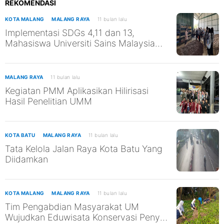
REKOMENDASI
KOTA MALANG
MALANG RAYA
11 bulan lalu
Implementasi SDGs 4,11 dan 13,
Mahasiswa Universiti Sains Malaysia
Kunjungi TPST Edukasi UM
MALANG RAYA
11 bulan lalu
Kegiatan PMM Aplikasikan Hilirisasi
Hasil Penelitian UMM
KOTA BATU
MALANG RAYA
11 bulan lalu
Tata Kelola Jalan Raya Kota Batu Yang
Diidamkan
KOTA MALANG
MALANG RAYA
11 bulan lalu
Tim Pengabdian Masyarakat UM
Wujudkan Eduwisata Konservasi Penyu