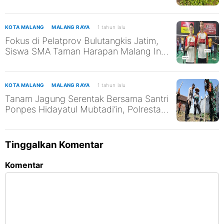
di Pantai Kili-Kili untuk Mendukung
SDGs ke-13 dan ke-14
KOTA MALANG
MALANG RAYA
1 tahun lalu
Fokus di Pelatprov Bulutangkis Jatim,
Siswa SMA Taman Harapan Malang Ini
Tak Abaikan Pendidikan
KOTA MALANG
MALANG RAYA
1 tahun lalu
Tanam Jagung Serentak Bersama Santri
Ponpes Hidayatul Mubtadi’in, Polresta
Malang Kota Dukung Ketahanan
Pangan Nasional
Tinggalkan Komentar
Komentar