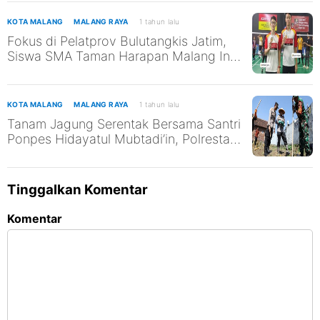
SDGs ke-13 dan ke-14
KOTA MALANG
MALANG RAYA
1 tahun lalu
Fokus di Pelatprov Bulutangkis Jatim,
Siswa SMA Taman Harapan Malang Ini
Tak Abaikan Pendidikan
KOTA MALANG
MALANG RAYA
1 tahun lalu
Tanam Jagung Serentak Bersama Santri
Ponpes Hidayatul Mubtadi’in, Polresta
Malang Kota Dukung Ketahanan
Pangan Nasional
Tinggalkan Komentar
Komentar