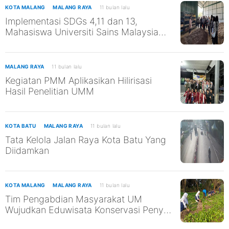
KOTA MALANG
MALANG RAYA
11 bulan lalu
Implementasi SDGs 4,11 dan 13,
Mahasiswa Universiti Sains Malaysia
Kunjungi TPST Edukasi UM
MALANG RAYA
11 bulan lalu
Kegiatan PMM Aplikasikan Hilirisasi
Hasil Penelitian UMM
KOTA BATU
MALANG RAYA
11 bulan lalu
Tata Kelola Jalan Raya Kota Batu Yang
Diidamkan
KOTA MALANG
MALANG RAYA
11 bulan lalu
Tim Pengabdian Masyarakat UM
Wujudkan Eduwisata Konservasi Penyu
di Pantai Kili-Kili untuk Mendukung