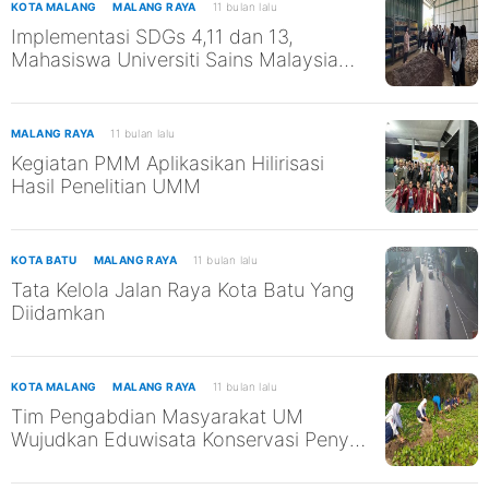
KOTA MALANG
MALANG RAYA
11 bulan lalu
Implementasi SDGs 4,11 dan 13,
Mahasiswa Universiti Sains Malaysia
Kunjungi TPST Edukasi UM
MALANG RAYA
11 bulan lalu
Kegiatan PMM Aplikasikan Hilirisasi
Hasil Penelitian UMM
KOTA BATU
MALANG RAYA
11 bulan lalu
Tata Kelola Jalan Raya Kota Batu Yang
Diidamkan
KOTA MALANG
MALANG RAYA
11 bulan lalu
Tim Pengabdian Masyarakat UM
Wujudkan Eduwisata Konservasi Penyu
di Pantai Kili-Kili untuk Mendukung
SDGs ke-13 dan ke-14