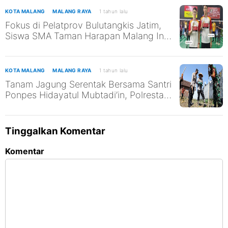
KOTA MALANG
MALANG RAYA
1 tahun lalu
Fokus di Pelatprov Bulutangkis Jatim,
Siswa SMA Taman Harapan Malang Ini
Tak Abaikan Pendidikan
KOTA MALANG
MALANG RAYA
1 tahun lalu
Tanam Jagung Serentak Bersama Santri
Ponpes Hidayatul Mubtadi’in, Polresta
Malang Kota Dukung Ketahanan
Pangan Nasional
Tinggalkan Komentar
Komentar