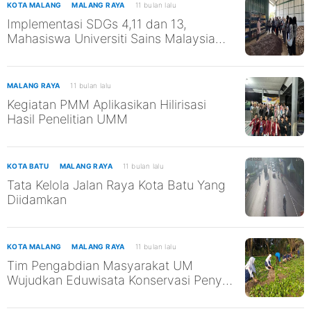
KOTA MALANG
MALANG RAYA
11 bulan lalu
Implementasi SDGs 4,11 dan 13,
Mahasiswa Universiti Sains Malaysia
Kunjungi TPST Edukasi UM
MALANG RAYA
11 bulan lalu
Kegiatan PMM Aplikasikan Hilirisasi
Hasil Penelitian UMM
KOTA BATU
MALANG RAYA
11 bulan lalu
Tata Kelola Jalan Raya Kota Batu Yang
Diidamkan
KOTA MALANG
MALANG RAYA
11 bulan lalu
Tim Pengabdian Masyarakat UM
Wujudkan Eduwisata Konservasi Penyu
di Pantai Kili-Kili untuk Mendukung
SDGs ke-13 dan ke-14