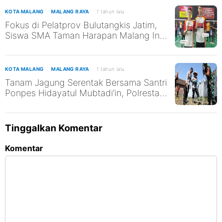
KOTA MALANG
MALANG RAYA
1 tahun lalu
Fokus di Pelatprov Bulutangkis Jatim,
Siswa SMA Taman Harapan Malang Ini
Tak Abaikan Pendidikan
KOTA MALANG
MALANG RAYA
1 tahun lalu
Tanam Jagung Serentak Bersama Santri
Ponpes Hidayatul Mubtadi’in, Polresta
Malang Kota Dukung Ketahanan
Pangan Nasional
Tinggalkan Komentar
Komentar