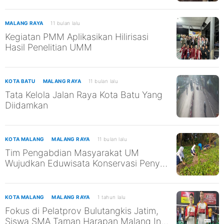
MALANG RAYA
11 bulan lalu
Kegiatan PMM Aplikasikan Hilirisasi
Hasil Penelitian UMM
KOTA BATU
MALANG RAYA
11 bulan lalu
Tata Kelola Jalan Raya Kota Batu Yang
Diidamkan
KOTA MALANG
MALANG RAYA
11 bulan lalu
Tim Pengabdian Masyarakat UM
Wujudkan Eduwisata Konservasi Penyu
di Pantai Kili-Kili untuk Mendukung
SDGs ke-13 dan ke-14
KOTA MALANG
MALANG RAYA
1 tahun lalu
Fokus di Pelatprov Bulutangkis Jatim,
Siswa SMA Taman Harapan Malang Ini