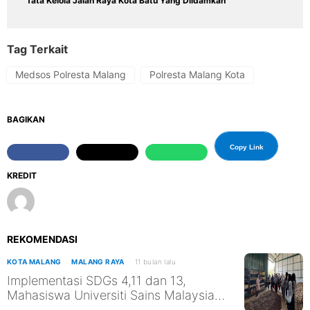
Tata Kelola Jalan Raya Kota Batu Yang Diidamkan
Tag Terkait
Medsos Polresta Malang
Polresta Malang Kota
BAGIKAN
Copy Link
KREDIT
REKOMENDASI
KOTA MALANG
MALANG RAYA
11 bulan lalu
Implementasi SDGs 4,11 dan 13,
Mahasiswa Universiti Sains Malaysia
Kunjungi TPST Edukasi UM