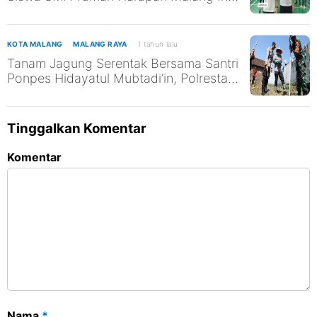
Tak Abaikan Pendidikan
KOTA MALANG
MALANG RAYA
1 tahun lalu
Tanam Jagung Serentak Bersama Santri
Ponpes Hidayatul Mubtadi’in, Polresta
Malang Kota Dukung Ketahanan
Pangan Nasional
Tinggalkan Komentar
Komentar
Nama
*