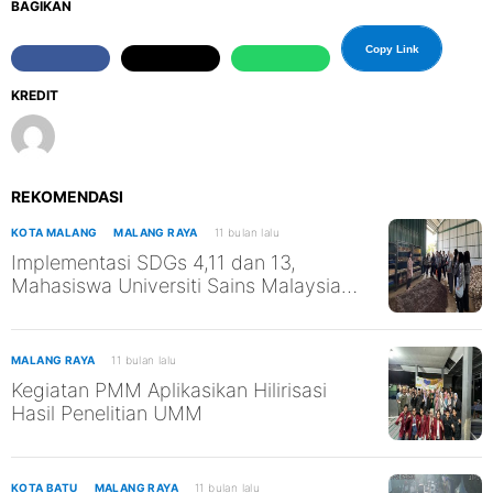
BAGIKAN
Copy Link
KREDIT
REKOMENDASI
KOTA MALANG
MALANG RAYA
11 bulan lalu
Implementasi SDGs 4,11 dan 13,
Mahasiswa Universiti Sains Malaysia
Kunjungi TPST Edukasi UM
MALANG RAYA
11 bulan lalu
Kegiatan PMM Aplikasikan Hilirisasi
Hasil Penelitian UMM
KOTA BATU
MALANG RAYA
11 bulan lalu