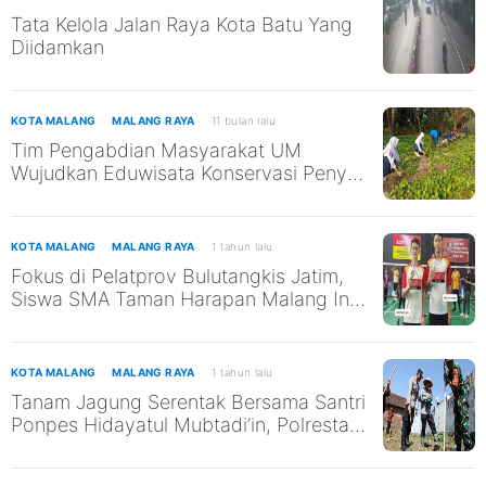
Tata Kelola Jalan Raya Kota Batu Yang
Diidamkan
KOTA MALANG
MALANG RAYA
11 bulan lalu
Tim Pengabdian Masyarakat UM
Wujudkan Eduwisata Konservasi Penyu
di Pantai Kili-Kili untuk Mendukung
SDGs ke-13 dan ke-14
KOTA MALANG
MALANG RAYA
1 tahun lalu
Fokus di Pelatprov Bulutangkis Jatim,
Siswa SMA Taman Harapan Malang Ini
Tak Abaikan Pendidikan
KOTA MALANG
MALANG RAYA
1 tahun lalu
Tanam Jagung Serentak Bersama Santri
Ponpes Hidayatul Mubtadi’in, Polresta
Malang Kota Dukung Ketahanan
Pangan Nasional