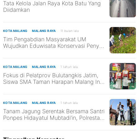
Tata Kelola Jalan Raya Kota Batu Yang
Diidamkan
KOTA MALANG
MALANG RAYA
11 bulan lalu
Tim Pengabdian Masyarakat UM
Wujudkan Eduwisata Konservasi Penyu
di Pantai Kili-Kili untuk Mendukung
SDGs ke-13 dan ke-14
KOTA MALANG
MALANG RAYA
1 tahun lalu
Fokus di Pelatprov Bulutangkis Jatim,
Siswa SMA Taman Harapan Malang Ini
Tak Abaikan Pendidikan
KOTA MALANG
MALANG RAYA
1 tahun lalu
Tanam Jagung Serentak Bersama Santri
Ponpes Hidayatul Mubtadi’in, Polresta
Malang Kota Dukung Ketahanan
Pangan Nasional