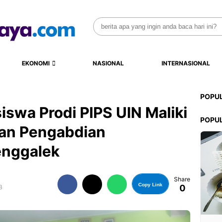
Search
for:
EKONOMI
NASIONAL
INTERNASIONAL
POPU
swa Prodi PIPS UIN Maliki
POPU
an Pengabdian
enggalek
Share
Copy Link
0
B