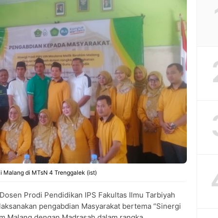
 Malang di MTsN 4 Trenggalek (ist)
Dosen Prodi Pendidikan IPS Fakultas Ilmu Tarbiyah
laksanakan pengabdian Masyarakat bertema “Sinergi
him Malang dengan Madrasah dalam rangka