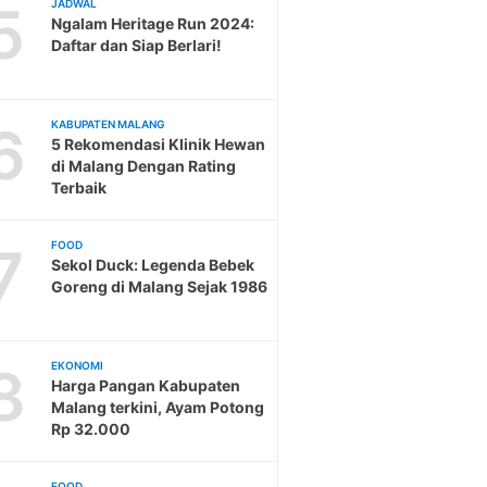
5
JADWAL
Ngalam Heritage Run 2024:
Daftar dan Siap Berlari!
6
KABUPATEN MALANG
5 Rekomendasi Klinik Hewan
di Malang Dengan Rating
Terbaik
7
FOOD
Sekol Duck: Legenda Bebek
Goreng di Malang Sejak 1986
8
EKONOMI
Harga Pangan Kabupaten
Malang terkini, Ayam Potong
Rp 32.000
FOOD