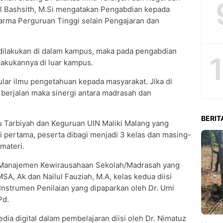
ul Bashsith, M.Si mengatakan Pengabdian kepada
harma Perguruan Tinggi selain Pengajaran dan
a dilakukan di dalam kampus, maka pada pengabdian
akukannya di luar kampus.
 tular ilmu pengetahuan kepada masyarakat. Jika di
 berjalan maka sinergi antara madrasah dan
BERIT
u Tarbiyah dan Keguruan UIN Maliki Malang yang
ri pertama, peserta dibagi menjadi 3 kelas dan masing-
materi.
g Manajemen Kewirausahaan Sekolah/Madrasah yang
MSA, Ak dan Nailul Fauziah, M.A, kelas kedua diisi
strumen Penilaian yang dipaparkan oleh Dr. Umi
Pd.
ia digital dalam pembelajaran diisi oleh Dr. Nimatuz