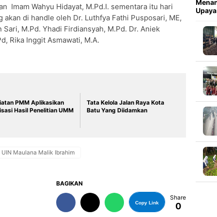
Menan
an Imam Wahyu Hidayat, M.Pd.I. sementara itu hari
Upaya
 akan di handle oleh Dr. Luthfya Fathi Pusposari, ME,
Sari, M.Pd. Yhadi Firdiansyah, M.Pd. Dr. Aniek
d, Rika Inggit Asmawati, M.A.
iatan PMM Aplikasikan
Tata Kelola Jalan Raya Kota
risasi Hasil Penelitian UMM
Batu Yang Diidamkan
UIN Maulana Malik Ibrahim
BAGIKAN
Share
Copy Link
0