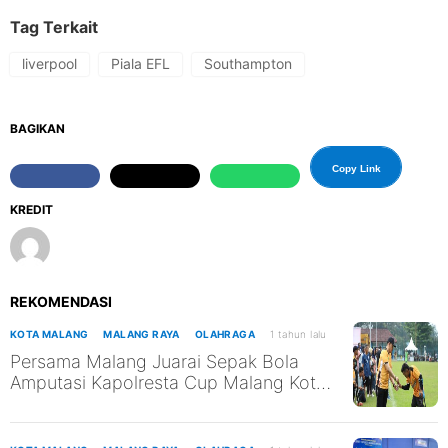
Tag Terkait
liverpool
Piala EFL
Southampton
BAGIKAN
Copy Link
KREDIT
REKOMENDASI
KOTA MALANG
MALANG RAYA
OLAHRAGA
1 tahun lalu
Persama Malang Juarai Sepak Bola
Amputasi Kapolresta Cup Malang Kota
2025