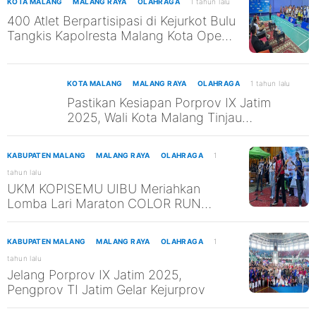
KOTA MALANG
MALANG RAYA
OLAHRAGA
1 tahun lalu
400 Atlet Berpartisipasi di Kejurkot Bulu
Tangkis Kapolresta Malang Kota Open
2025
KOTA MALANG
MALANG RAYA
OLAHRAGA
1 tahun lalu
Pastikan Kesiapan Porprov IX Jatim
2025, Wali Kota Malang Tinjau
Beberapa Venue Cabor
KABUPATEN MALANG
MALANG RAYA
OLAHRAGA
1
tahun lalu
UKM KOPISEMU UIBU Meriahkan
Lomba Lari Maraton COLOR RUN
SMANESI 2025
KABUPATEN MALANG
MALANG RAYA
OLAHRAGA
1
tahun lalu
Jelang Porprov IX Jatim 2025,
Pengprov TI Jatim Gelar Kejurprov