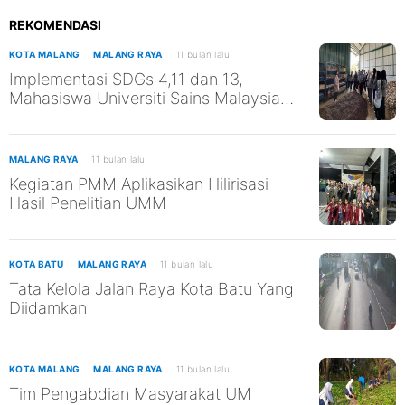
REKOMENDASI
KOTA MALANG
MALANG RAYA
11 bulan lalu
Implementasi SDGs 4,11 dan 13,
Mahasiswa Universiti Sains Malaysia
Kunjungi TPST Edukasi UM
MALANG RAYA
11 bulan lalu
Kegiatan PMM Aplikasikan Hilirisasi
Hasil Penelitian UMM
KOTA BATU
MALANG RAYA
11 bulan lalu
Tata Kelola Jalan Raya Kota Batu Yang
Diidamkan
KOTA MALANG
MALANG RAYA
11 bulan lalu
Tim Pengabdian Masyarakat UM