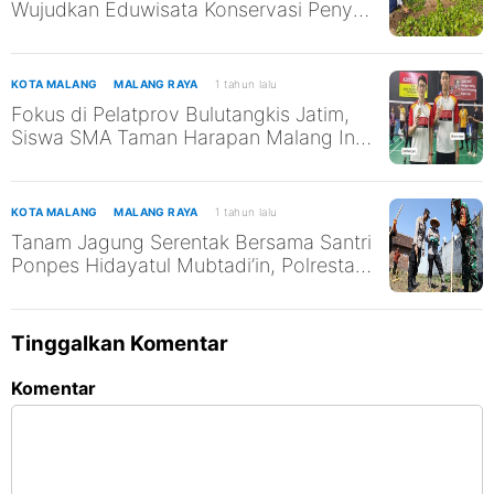
Wujudkan Eduwisata Konservasi Penyu
di Pantai Kili-Kili untuk Mendukung
SDGs ke-13 dan ke-14
KOTA MALANG
MALANG RAYA
1 tahun lalu
Fokus di Pelatprov Bulutangkis Jatim,
Siswa SMA Taman Harapan Malang Ini
Tak Abaikan Pendidikan
KOTA MALANG
MALANG RAYA
1 tahun lalu
Tanam Jagung Serentak Bersama Santri
Ponpes Hidayatul Mubtadi’in, Polresta
Malang Kota Dukung Ketahanan
Pangan Nasional
Tinggalkan Komentar
Komentar