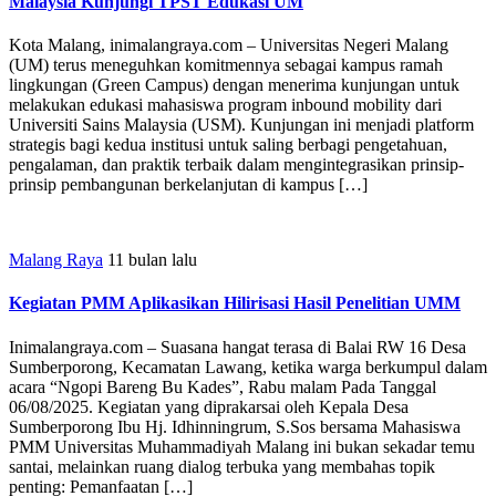
Malaysia Kunjungi TPST Edukasi UM
Kota Malang, inimalangraya.com – Universitas Negeri Malang
(UM) terus meneguhkan komitmennya sebagai kampus ramah
lingkungan (Green Campus) dengan menerima kunjungan untuk
melakukan edukasi mahasiswa program inbound mobility dari
Universiti Sains Malaysia (USM). Kunjungan ini menjadi platform
strategis bagi kedua institusi untuk saling berbagi pengetahuan,
pengalaman, dan praktik terbaik dalam mengintegrasikan prinsip-
prinsip pembangunan berkelanjutan di kampus […]
Malang Raya
11 bulan lalu
Kegiatan PMM Aplikasikan Hilirisasi Hasil Penelitian UMM
Inimalangraya.com – Suasana hangat terasa di Balai RW 16 Desa
Sumberporong, Kecamatan Lawang, ketika warga berkumpul dalam
acara “Ngopi Bareng Bu Kades”, Rabu malam Pada Tanggal
06/08/2025. Kegiatan yang diprakarsai oleh Kepala Desa
Sumberporong Ibu Hj. Idhinningrum, S.Sos bersama Mahasiswa
PMM Universitas Muhammadiyah Malang ini bukan sekadar temu
santai, melainkan ruang dialog terbuka yang membahas topik
penting: Pemanfaatan […]