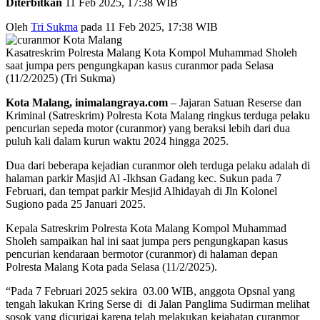
Diterbitkan
11 Feb 2025, 17:38 WIB
Oleh
Tri Sukma
pada 11 Feb 2025, 17:38 WIB
Kasatreskrim Polresta Malang Kota Kompol Muhammad Sholeh
saat jumpa pers pengungkapan kasus curanmor pada Selasa
(11/2/2025) (Tri Sukma)
Kota Malang, inimalangraya.com
– Jajaran Satuan Reserse dan
Kriminal (Satreskrim) Polresta Kota Malang ringkus terduga pelaku
pencurian sepeda motor (curanmor) yang beraksi lebih dari dua
puluh kali dalam kurun waktu 2024 hingga 2025.
Dua dari beberapa kejadian curanmor oleh terduga pelaku adalah di
halaman parkir Masjid Al -Ikhsan Gadang kec. Sukun pada 7
Februari, dan tempat parkir Mesjid Alhidayah di Jln Kolonel
Sugiono pada 25 Januari 2025.
Kepala Satreskrim Polresta Kota Malang Kompol Muhammad
Sholeh sampaikan hal ini saat jumpa pers pengungkapan kasus
pencurian kendaraan bermotor (curanmor) di halaman depan
Polresta Malang Kota pada Selasa (11/2/2025).
“Pada 7 Februari 2025 sekira 03.00 WIB, anggota Opsnal yang
tengah lakukan Kring Serse di di Jalan Panglima Sudirman melihat
sosok yang dicurigai karena telah melakukan kejahatan curanmor