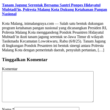
Tanam Jagung Serentak Bersama Santri Ponpes Hidayatul
Mubtadi’in, Polresta Malang Kota Dukung Ketahanan Pangan
Nasional
Kota Malang, inimalangraya.com — Salah satu bentuk dukungan
program ketahanan pangan nasional yang dicanangkan Presiden RI,
Polresta Malang Kota menggandeng Pondok Pesantren Hidayatul
Mubtadi’in ikuti tanam jagung serentak se-Jawa Timur di wilayah
Tasikmadu Kecamatan Lowokwaru, Rabu (6/8/25). Tanam Jagung
di lingkungan Pondok Pesantren ini bentuk sinergi antara Polresta
Malang Kota dengan pemerintah daerah, penyuluh pertanian, […]
Tinggalkan Komentar
Komentar
Nama
*