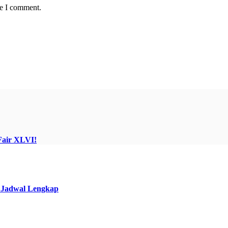
me I comment.
Fair XLVI!
k Jadwal Lengkap