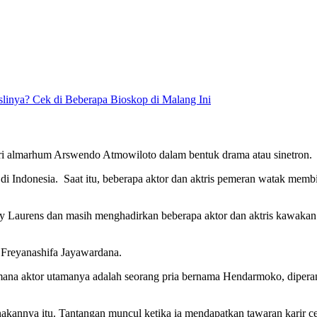
slinya? Cek di Beberapa Bioskop di Malang Ini
dari almarhum Arswendo Atmowiloto dalam bentuk drama atau sinetron.
isi di Indonesia. Saat itu, beberapa aktor dan aktris pemeran watak me
h Yandy Laurens dan masih menghadirkan beberapa aktor dan aktris kaw
 Freyanashifa Jayawardana.
dimana aktor utamanya adalah seorang pria bernama Hendarmoko, dipe
annya itu. Tantangan muncul ketika ia mendapatkan tawaran karir cem