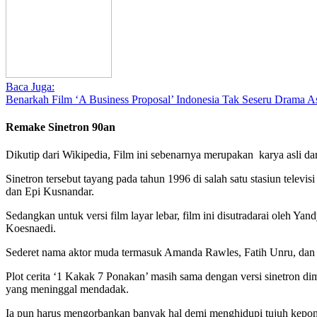
Baca Juga:
Benarkah Film ‘A Business Proposal’ Indonesia Tak Seseru Drama A
Remake Sinetron 90an
Dikutip dari Wikipedia, Film ini sebenarnya merupakan karya asli 
Sinetron tersebut tayang pada tahun 1996 di salah satu stasiun telev
dan Epi Kusnandar.
Sedangkan untuk versi film layar lebar, film ini disutradarai ole
Koesnaedi.
Sederet nama aktor muda termasuk Amanda Rawles, Fatih Unru, dan
Plot cerita ‘1 Kakak 7 Ponakan’ masih sama dengan versi sinetron 
yang meninggal mendadak.
Ia pun harus mengorbankan banyak hal demi menghidupi tujuh keponak