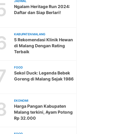
5
JADWAL
Ngalam Heritage Run 2024:
Daftar dan Siap Berlari!
6
KABUPATEN MALANG
5 Rekomendasi Klinik Hewan
di Malang Dengan Rating
Terbaik
7
FOOD
Sekol Duck: Legenda Bebek
Goreng di Malang Sejak 1986
8
EKONOMI
Harga Pangan Kabupaten
Malang terkini, Ayam Potong
Rp 32.000
FOOD