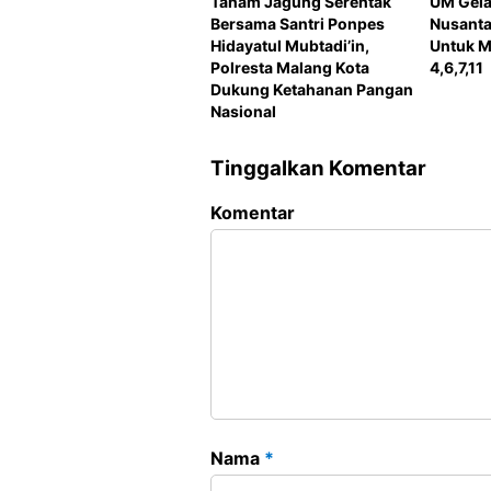
Tanam Jagung Serentak
UM Gela
Bersama Santri Ponpes
Nusanta
Hidayatul Mubtadi’in,
Untuk M
Polresta Malang Kota
4,6,7,11
Dukung Ketahanan Pangan
Nasional
Tinggalkan Komentar
Komentar
Nama
*