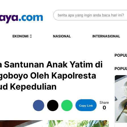
Search
for:
EKONOMI
NASIONAL
INTERNASIONAL
POPU
ta Santunan Anak Yatim di
POPU
goboyo Oleh Kapolresta
ud Kepedulian
Share
Copy Link
0