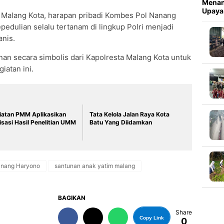
Menan
Upaya
a Malang Kota, harapan pribadi Kombes Pol Nanang
pedulian selalu tertanam di lingkup Polri menjadi
anis.
an secara simbolis dari Kapolresta Malang Kota untuk
iatan ini.
iatan PMM Aplikasikan
Tata Kelola Jalan Raya Kota
risasi Hasil Penelitian UMM
Batu Yang Diidamkan
anang Haryono
santunan anak yatim malang
BAGIKAN
Share
Copy Link
0