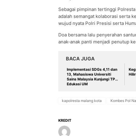
Sebagai pimpinan tertinggi Polrest
adalah semangat kolaborasi serta ke
wujud nyata Polri Presisi serta Hum
Doa bersama lalu penyerahan santun
anak-anak panti menjadi penutup keg
BACA JUGA
Implementasi SDGs 4,11 dan
Keg
13, Mahasiswa Universiti
Hili
Sains Malaysia Kunjungi TPST
Edukasi UM
kapolresta malang kota
Kombes Pol N
KREDIT