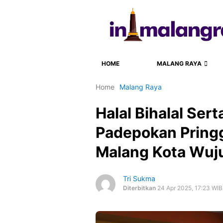
HOME
MALANG RAYA
Home
Malang Raya
Halal Bihalal Ser
Padepokan Pring
Malang Kota Wuj
Tri Sukma
Diterbitkan
24 Apr 2025, 17:23 WIB