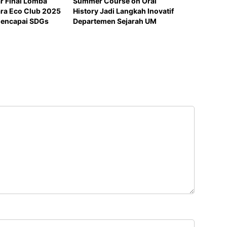
r Final Lomba
Summer Course on Oral
ra Eco Club 2025
History Jadi Langkah Inovatif
encapai SDGs
Departemen Sejarah UM