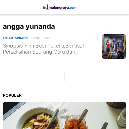
angga yunanda
ENTERTAINMENT
2 tahun lalu
Sinopsis Film Budi Pekerti,Berkisah
Perselisihan Seorang Guru dan
Pengunjung Pasar yang Viral Tayang 2
November 2023
POPULER