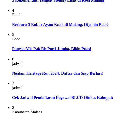
5 Rekomendasi Tempat Siomay Enak di Kota Malang
4
Food
Berburu 5 Bubur Ayam Enak di Malang, Dijamin Puas!
5
Food
Pangsit Mie Pak Ri: Porsi Jumbo, Bikin Puas!
6
jadwal
Ngalam Heritage Run 2024: Daftar dan Siap Berlari!
7
jadwal
Cek Jadwal Pendaftaran Pegawai BLUD Dinkes Kabupate
8
Kabupaten Malang