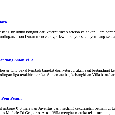
uara
er City untuk bangkit dari keterpurukan setelah kalahkan juara bertah
pertandingan. Jhon Duran mencetak gol lewat penyelesaian gemilang se
andang Aston Villa
ster City bakal kembali bangkit dari keterpurukan saat bertandang ke 
dingan liga terakhir mereka. Sementara itu, kebangkitan Villa baru-baru
h Poin Penuh
sil imbang 0-0 melawan Juventus yang sedang kekurangan pemain di 
entus Michele Di Gregorio. Aston Villa mengira mereka telah menang d