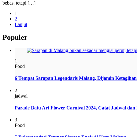
bebas, tetapi […]
1
2
Lanjut
Populer
1
Food
6 Tempat Sarapan Legendaris Malang, Dijamin Ketagihan
2
jadwal
Parade Batu Art Flower Carnival 2024, Catat Jadwal dan
3
Food