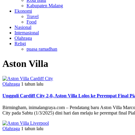
Kota Batu
Kabupaten Malang
Ekonomi
Travel
Food
Nasional
Internasional
Olahraga
Religi
puasa ramadhan
Aston Villa
Olahraga
1 tahun lalu
Ungguli Cardiff City 2-0, Aston Villa Lolos ke Perempat Final Pi
Birmingham, inimalangraya.com – Pendatang baru Aston Villa Marco 
City pada Sabtu (1/3/2025) dini hari dan melaju ke perempat final P
Olahraga
1 tahun lalu