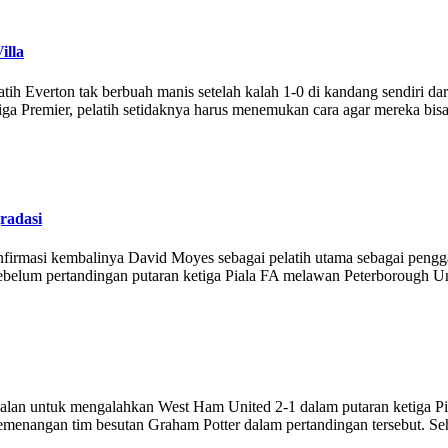
illa
Everton tak berbuah manis setelah kalah 1-0 di kandang sendiri dari
a Premier, pelatih setidaknya harus menemukan cara agar mereka bisa 
radasi
firmasi kembalinya David Moyes sebagai pelatih utama sebagai pengga
belum pertandingan putaran ketiga Piala FA melawan Peterborough Unit
alan untuk mengalahkan West Ham United 2-1 dalam putaran ketiga Pial
ngan tim besutan Graham Potter dalam pertandingan tersebut. Sehari