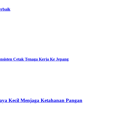
erbaik
nsisten Cetak Tenaga Kerja Ke Jepang
aya Kecil Menjaga Ketahanan Pangan