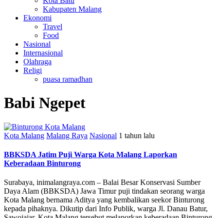
Kota Batu
Kabupaten Malang
Ekonomi
Travel
Food
Nasional
Internasional
Olahraga
Religi
puasa ramadhan
Babi Ngepet
Kota Malang
Malang Raya
Nasional
1 tahun lalu
BBKSDA Jatim Puji Warga Kota Malang Laporkan
Keberadaan Binturong
Surabaya, inimalangraya.com – Balai Besar Konservasi Sumber
Daya Alam (BBKSDA) Jawa Timur puji tindakan seorang warga
Kota Malang bernama Aditya yang kembalikan seekor Binturong
kepada pihaknya. Dikutip dari Info Publik, warga Jl. Danau Batur,
Sawojajar, Kota Malang tersebut melaporkan keberadaan Binturong