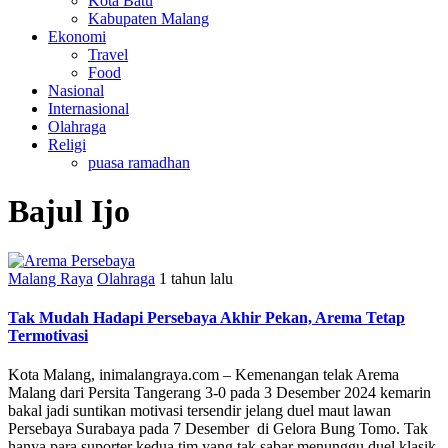
Kota Batu
Kabupaten Malang
Ekonomi
Travel
Food
Nasional
Internasional
Olahraga
Religi
puasa ramadhan
Bajul Ijo
Malang Raya
Olahraga
1 tahun lalu
Tak Mudah Hadapi Persebaya Akhir Pekan, Arema Tetap
Termotivasi
Kota Malang, inimalangraya.com – Kemenangan telak Arema
Malang dari Persita Tangerang 3-0 pada 3 Desember 2024 kemarin
bakal jadi suntikan motivasi tersendir jelang duel maut lawan
Persebaya Surabaya pada 7 Desember di Gelora Bung Tomo. Tak
hanya para suporter kedua tim yang tak sabar menunggu duel klasik