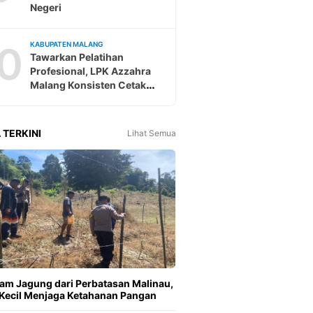
Negeri
0
KABUPATEN MALANG
Tawarkan Pelatihan
Profesional, LPK Azzahra
Malang Konsisten Cetak
Tenaga Kerja Ke Jepang
 TERKINI
Lihat Semua
m Jagung dari Perbatasan Malinau,
Kecil Menjaga Ketahanan Pangan