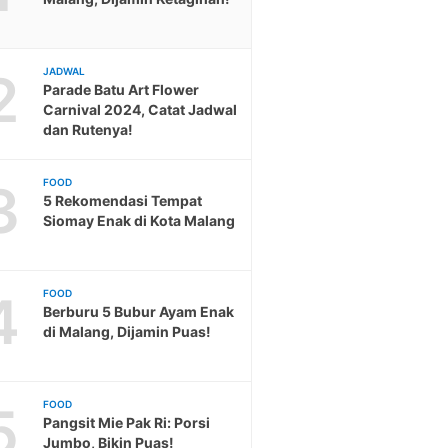
2
JADWAL
Parade Batu Art Flower
Carnival 2024, Catat Jadwal
dan Rutenya!
3
FOOD
5 Rekomendasi Tempat
Siomay Enak di Kota Malang
4
FOOD
Berburu 5 Bubur Ayam Enak
di Malang, Dijamin Puas!
5
FOOD
Pangsit Mie Pak Ri: Porsi
Jumbo, Bikin Puas!