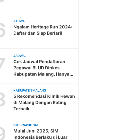
6
JADWAL
Ngalam Heritage Run 2024:
Daftar dan Siap Berlari!
7
JADWAL
Cek Jadwal Pendaftaran
Pegawai BLUD Dinkes
Kabupaten Malang, Hanya
Sampai 19 Februari
8
KABUPATEN MALANG
5 Rekomendasi Klinik Hewan
di Malang Dengan Rating
Terbaik
9
INTERNASIONAL
Mulai Juni 2025, SIM
Indonesia Berlaku di Luar