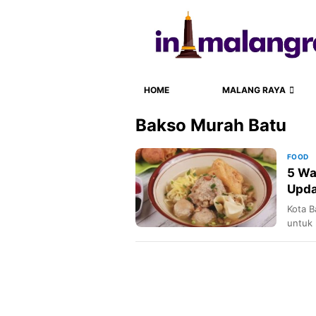
HOME
MALANG RAYA
Bakso Murah Batu
FOOD
5 Wa
Upda
Kota B
untuk 
Kota B
Raya d
saja t
warung