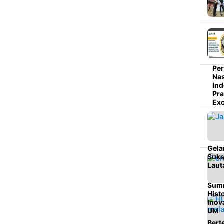
Per
Na
Ind
Pra
Exc
Gela
Suks
Laut
Summ
Hist
Inov
UM
Bert