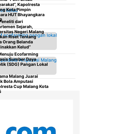
arakat”, Kapolresta
ng Kota Pimpin
ara HUT Bhayangkara
9
eneliti dari
rtemen Sejarah,
ersitas Negeri Malang
kan Riset Tentang
a Orang Belanda
inakkan Kelud”
enuju Ecofarming
asis Sumber Daya
tik (SDG) Pangan Lokal
ama Malang Juarai
k Bola Amputasi
lresta Cup Malang Kota
5