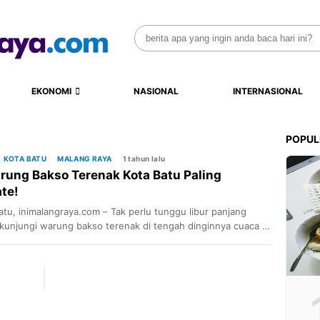
Search
for:
EKONOMI
NASIONAL
INTERNASIONAL
POPUL
KOTA BATU
MALANG RAYA
1 tahun lalu
rung Bakso Terenak Kota Batu Paling
te!
atu, inimalangraya.com – Tak perlu tunggu libur panjang
kunjungi warung bakso terenak di tengah dinginnya cuaca di
atu. Bakso menjadi salah satu makanan terfavorit di Malang
an kehadirannya di Kota Batu pun menjadi idola bagi siapa
erutama wisatawan dari luar Kota Batu. Ini dia rekomendasi
 bakso terpopuler di Kota […]