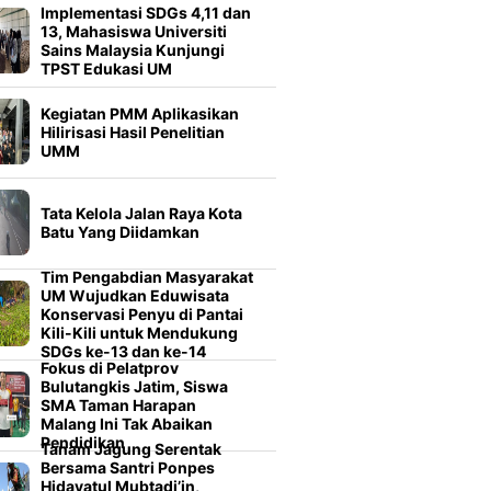
Implementasi SDGs 4,11 dan
13, Mahasiswa Universiti
Sains Malaysia Kunjungi
TPST Edukasi UM
Kegiatan PMM Aplikasikan
Hilirisasi Hasil Penelitian
UMM
Tata Kelola Jalan Raya Kota
Batu Yang Diidamkan
Tim Pengabdian Masyarakat
UM Wujudkan Eduwisata
Konservasi Penyu di Pantai
Kili-Kili untuk Mendukung
SDGs ke-13 dan ke-14
Fokus di Pelatprov
Bulutangkis Jatim, Siswa
SMA Taman Harapan
Malang Ini Tak Abaikan
Pendidikan
Tanam Jagung Serentak
Bersama Santri Ponpes
Hidayatul Mubtadi’in,