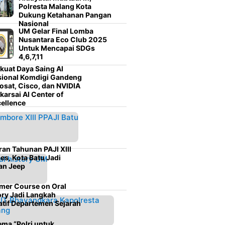
Polresta Malang Kota
Dukung Ketahanan Pangan
Nasional
UM Gelar Final Lomba
Nusantara Eco Club 2025
Untuk Mencapai SDGs
4,6,7,11
kuat Daya Saing AI
sional Komdigi Gandeng
osat, Cisco, dan NVIDIA
karsai AI Center of
ellence
ran Tahunan PAJI XIII
es, Kota Batu Jadi
an Jeep
er Course on Oral
ory Jadi Langkah
atif Departemen Sejarah
ema “Polri untuk