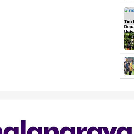
Tim P
Depa
Univ
Laku
“Car
Menj