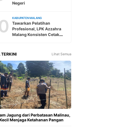
Negeri
0
KABUPATEN MALANG
Tawarkan Pelatihan
Profesional, LPK Azzahra
Malang Konsisten Cetak
Tenaga Kerja Ke Jepang
 TERKINI
Lihat Semua
m Jagung dari Perbatasan Malinau,
Kecil Menjaga Ketahanan Pangan