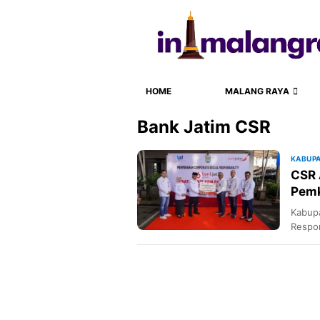
HOME
MALANG RAYA
Bank Jatim CSR
KABUP
CSR 
Pemk
Sam
Kabupa
Respon
untuk
perwu
Bank J
Bupati
Shohi