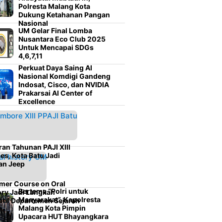
Polresta Malang Kota
Dukung Ketahanan Pangan
Nasional
UM Gelar Final Lomba
Nusantara Eco Club 2025
Untuk Mencapai SDGs
4,6,7,11
Perkuat Daya Saing AI
Nasional Komdigi Gandeng
Indosat, Cisco, dan NVIDIA
Prakarsai AI Center of
Excellence
ran Tahunan PAJI XIII
es, Kota Batu Jadi
an Jeep
er Course on Oral
Bertema “Polri untuk
ory Jadi Langkah
Masyarakat”, Kapolresta
atif Departemen Sejarah
Malang Kota Pimpin
Upacara HUT Bhayangkara