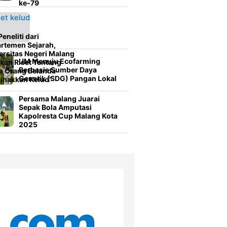
ke-79
eneliti dari
rtemen Sejarah,
ersitas Negeri Malang
UM Menuju Ecofarming
kan Riset Tentang
Berbasis Sumber Daya
a Orang Belanda
Genetik (SDG) Pangan Lokal
inakkan Kelud”
Persama Malang Juarai
Sepak Bola Amputasi
Kapolresta Cup Malang Kota
2025