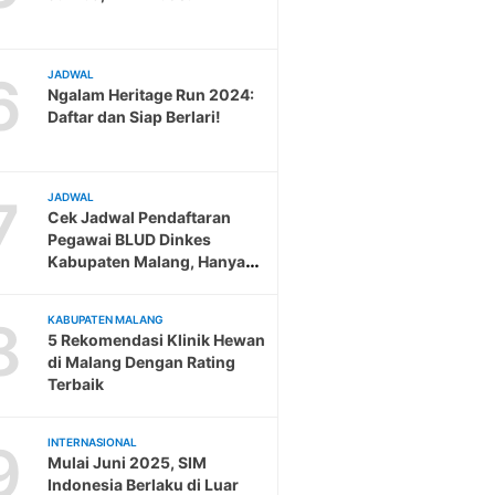
6
JADWAL
Ngalam Heritage Run 2024:
Daftar dan Siap Berlari!
7
JADWAL
Cek Jadwal Pendaftaran
Pegawai BLUD Dinkes
Kabupaten Malang, Hanya
Sampai 19 Februari
8
KABUPATEN MALANG
5 Rekomendasi Klinik Hewan
di Malang Dengan Rating
Terbaik
9
INTERNASIONAL
Mulai Juni 2025, SIM
Indonesia Berlaku di Luar