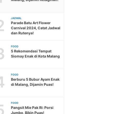
2
JADWAL
Parade Batu Art Flower
Carnival 2024, Catat Jadwal
dan Rutenya!
3
FOOD
5 Rekomendasi Tempat
Siomay Enak di Kota Malang
4
FOOD
Berburu 5 Bubur Ayam Enak
di Malang, Dijamin Puas!
5
FOOD
Pangsit Mie Pak Ri: Porsi
Jumbo, Bikin Puas!