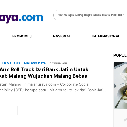
Search
for:
EKONOMI
NASIONAL
INTERNASIONAL
POPUL
ATEN MALANG
MALANG RAYA
1 tahun lalu
Arm Roll Truck Dari Bank Jatim Untuk
ab Malang Wujudkan Malang Bebas
pah
ten Malang, inimalangraya.com – Corporate Social
sibility (CSR) berupa satu unit arm roll truck dari Bank Jatim
 Pemerintah Kabupaten (Pemkab) Malang merupakan upaya
judan Malang bebas sampah. Direktur Manajemen Risiko
atim Eko Susetyono serahkan CSR secara simbolis kepada
 Malang HM Sanusi bersama Wakil Bupati Malang Lathifah
b di Pendopo Kabupaten Malang, pada […]