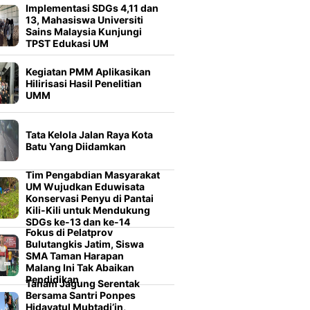
Implementasi SDGs 4,11 dan
13, Mahasiswa Universiti
Sains Malaysia Kunjungi
TPST Edukasi UM
Kegiatan PMM Aplikasikan
Hilirisasi Hasil Penelitian
UMM
Tata Kelola Jalan Raya Kota
Batu Yang Diidamkan
Tim Pengabdian Masyarakat
UM Wujudkan Eduwisata
Konservasi Penyu di Pantai
Kili-Kili untuk Mendukung
SDGs ke-13 dan ke-14
Fokus di Pelatprov
Bulutangkis Jatim, Siswa
SMA Taman Harapan
Malang Ini Tak Abaikan
Pendidikan
Tanam Jagung Serentak
Bersama Santri Ponpes
Hidayatul Mubtadi’in,