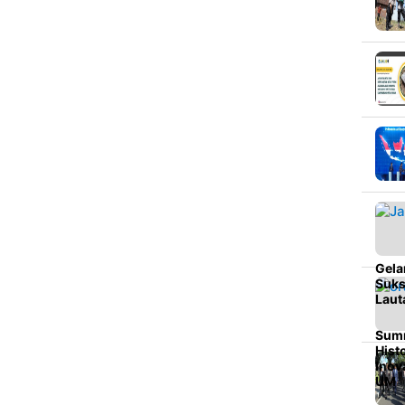
Gela
Suks
Laut
Summ
Hist
Inov
UM