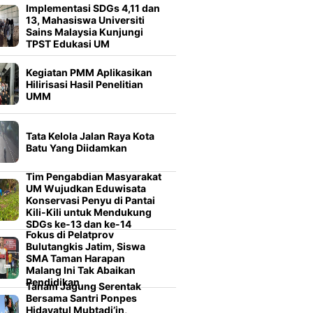
Implementasi SDGs 4,11 dan
13, Mahasiswa Universiti
Sains Malaysia Kunjungi
TPST Edukasi UM
Kegiatan PMM Aplikasikan
Hilirisasi Hasil Penelitian
UMM
Tata Kelola Jalan Raya Kota
Batu Yang Diidamkan
Tim Pengabdian Masyarakat
UM Wujudkan Eduwisata
Konservasi Penyu di Pantai
Kili-Kili untuk Mendukung
SDGs ke-13 dan ke-14
Fokus di Pelatprov
Bulutangkis Jatim, Siswa
SMA Taman Harapan
Malang Ini Tak Abaikan
Pendidikan
Tanam Jagung Serentak
Bersama Santri Ponpes
Hidayatul Mubtadi’in,