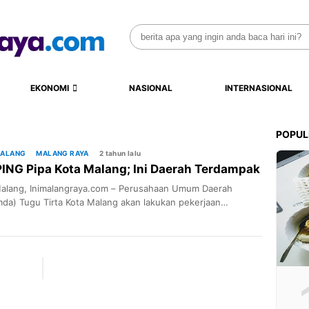
Search
for:
EKONOMI
NASIONAL
INTERNASIONAL
POPUL
MALANG
MALANG RAYA
2 tahun lalu
ING Pipa Kota Malang; Ini Daerah Terdampak
Malang, Inimalangraya.com – Perusahaan Umum Daerah
da) Tugu Tirta Kota Malang akan lakukan pekerjaan
mbungan pipa (TAPPING) wilayah Pulungdowo, Rabu
024) besok hingga Sabtu (10/8/2024) mendatang.
rjaan TAPPING tersebut akan berdampak pada beberapa
h di Kota Malang yang mengakibatkan pelanggan mengalami
an aliran air bersih, baik tidak mengalir hingga mengalir kecil
-jam tertentu. […]