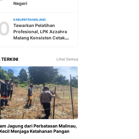
Negeri
0
KABUPATEN MALANG
Tawarkan Pelatihan
Profesional, LPK Azzahra
Malang Konsisten Cetak
Tenaga Kerja Ke Jepang
 TERKINI
Lihat Semua
m Jagung dari Perbatasan Malinau,
Kecil Menjaga Ketahanan Pangan