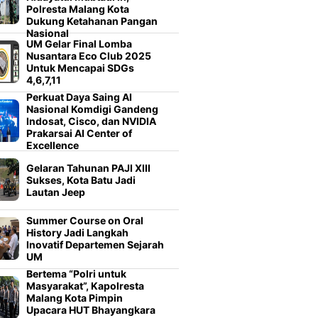
Polresta Malang Kota
Dukung Ketahanan Pangan
Nasional
UM Gelar Final Lomba
Nusantara Eco Club 2025
Untuk Mencapai SDGs
4,6,7,11
Perkuat Daya Saing AI
Nasional Komdigi Gandeng
Indosat, Cisco, dan NVIDIA
Prakarsai AI Center of
Excellence
Gelaran Tahunan PAJI XIII
Sukses, Kota Batu Jadi
Lautan Jeep
Summer Course on Oral
History Jadi Langkah
Inovatif Departemen Sejarah
UM
Bertema “Polri untuk
Masyarakat”, Kapolresta
Malang Kota Pimpin
Upacara HUT Bhayangkara