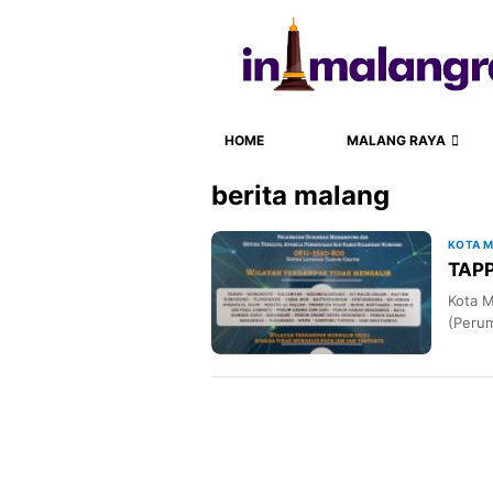
HOME
MALANG RAYA
berita malang
KOTA 
TAPP
Kota 
(Perum
penya
(7/8/2
Penge
wilaya
ganggu
di jam