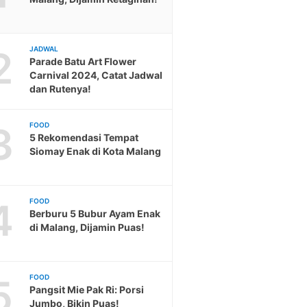
2
JADWAL
Parade Batu Art Flower
Carnival 2024, Catat Jadwal
dan Rutenya!
3
FOOD
5 Rekomendasi Tempat
Siomay Enak di Kota Malang
4
FOOD
Berburu 5 Bubur Ayam Enak
di Malang, Dijamin Puas!
5
FOOD
Pangsit Mie Pak Ri: Porsi
Jumbo, Bikin Puas!