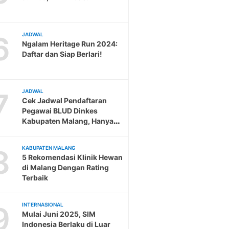
6
JADWAL
Ngalam Heritage Run 2024:
Daftar dan Siap Berlari!
7
JADWAL
Cek Jadwal Pendaftaran
Pegawai BLUD Dinkes
Kabupaten Malang, Hanya
Sampai 19 Februari
8
KABUPATEN MALANG
5 Rekomendasi Klinik Hewan
di Malang Dengan Rating
Terbaik
9
INTERNASIONAL
Mulai Juni 2025, SIM
Indonesia Berlaku di Luar