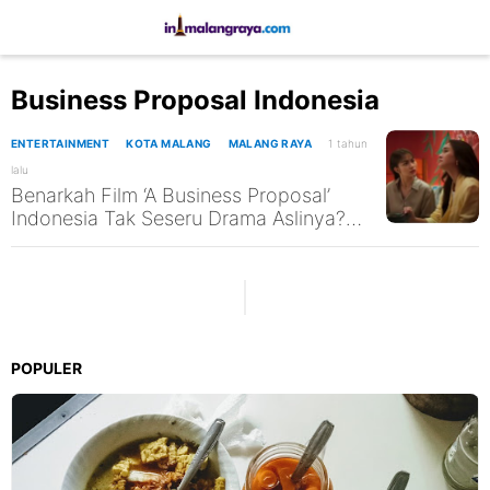
Business Proposal Indonesia
ENTERTAINMENT
KOTA MALANG
MALANG RAYA
1 tahun
lalu
Benarkah Film ‘A Business Proposal’
Indonesia Tak Seseru Drama Aslinya?
Cek di Beberapa Bioskop di Malang Ini
POPULER