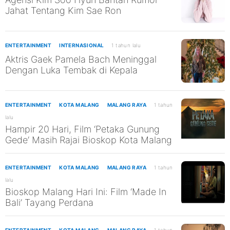
Jahat Tentang Kim Sae Ron
ENTERTAINMENT
INTERNASIONAL
1 tahun lalu
Aktris Gaek Pamela Bach Meninggal
Dengan Luka Tembak di Kepala
ENTERTAINMENT
KOTA MALANG
MALANG RAYA
1 tahun
lalu
Hampir 20 Hari, Film ‘Petaka Gunung
Gede’ Masih Rajai Bioskop Kota Malang
ENTERTAINMENT
KOTA MALANG
MALANG RAYA
1 tahun
lalu
Bioskop Malang Hari Ini: Film ‘Made In
Bali’ Tayang Perdana