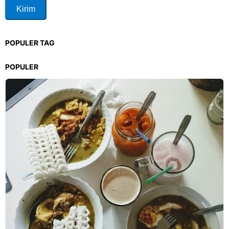
POPULER TAG
POPULER