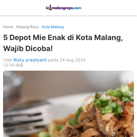
Home
Malang Raya
Kota Malang
5 Depot Mie Enak di Kota Malang,
Wajib Dicoba!
Oleh
Rizky prastiyanti
pada 24 Aug 2024,
13:16 WIB