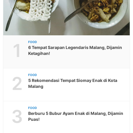
1
FOOD
6 Tempat Sarapan Legendaris Malang, Dijamin
Ketagihan!
2
FOOD
5 Rekomendasi Tempat Siomay Enak di Kota
Malang
3
FOOD
Berburu 5 Bubur Ayam Enak di Malang, Dijamin
Puas!