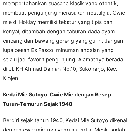
mempertahankan suasana klasik yang otentik,
membuat pengunjung merasakan nostalgia. Cwie
mie di Hoklay memiliki tekstur yang tipis dan
kenyal, ditambah dengan taburan dada ayam
cincang dan bawang goreng yang gurih. Jangan
lupa pesan Es Fasco, minuman andalan yang
selalu jadi favorit pengunjung. Alamatnya berada
di Jl. KH Ahmad Dahlan No.10, Sukoharjo, Kec.
Klojen.
Kedai Mie Sutoyo: Cwie Mie dengan Resep
Turun-Temurun Sejak 1940
Berdiri sejak tahun 1940, Kedai Mie Sutoyo dikenal
dengan cwie mie-nya yang autentik. Meski sudah