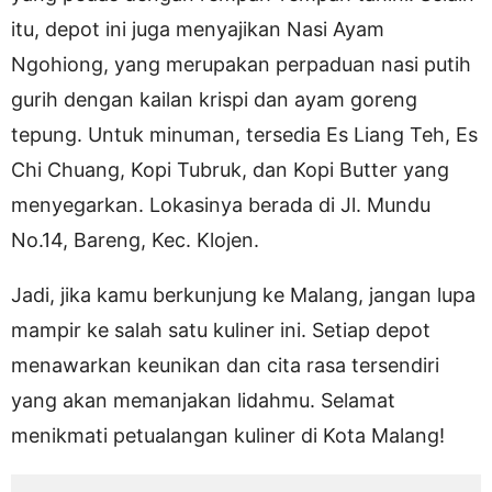
itu, depot ini juga menyajikan Nasi Ayam
Ngohiong, yang merupakan perpaduan nasi putih
gurih dengan kailan krispi dan ayam goreng
tepung. Untuk minuman, tersedia Es Liang Teh, Es
Chi Chuang, Kopi Tubruk, dan Kopi Butter yang
menyegarkan. Lokasinya berada di Jl. Mundu
No.14, Bareng, Kec. Klojen.
Jadi, jika kamu berkunjung ke Malang, jangan lupa
mampir ke salah satu kuliner ini. Setiap depot
menawarkan keunikan dan cita rasa tersendiri
yang akan memanjakan lidahmu. Selamat
menikmati petualangan kuliner di Kota Malang!