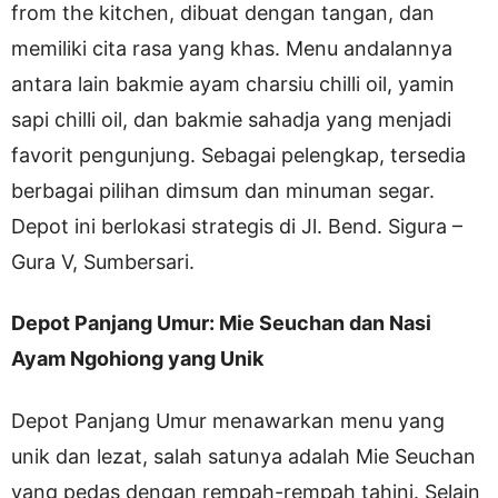
from the kitchen, dibuat dengan tangan, dan
memiliki cita rasa yang khas. Menu andalannya
antara lain bakmie ayam charsiu chilli oil, yamin
sapi chilli oil, dan bakmie sahadja yang menjadi
favorit pengunjung. Sebagai pelengkap, tersedia
berbagai pilihan dimsum dan minuman segar.
Depot ini berlokasi strategis di Jl. Bend. Sigura –
Gura V, Sumbersari.
Depot Panjang Umur: Mie Seuchan dan Nasi
Ayam Ngohiong yang Unik
Depot Panjang Umur menawarkan menu yang
unik dan lezat, salah satunya adalah Mie Seuchan
yang pedas dengan rempah-rempah tahini. Selain