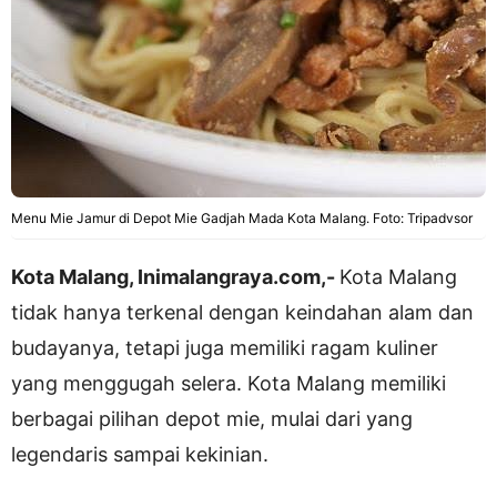
Menu Mie Jamur di Depot Mie Gadjah Mada Kota Malang. Foto: Tripadvsor
Kota Malang, Inimalangraya.com,-
Kota Malang
tidak hanya terkenal dengan keindahan alam dan
budayanya, tetapi juga memiliki ragam kuliner
yang menggugah selera. Kota Malang memiliki
berbagai pilihan depot mie, mulai dari yang
legendaris sampai kekinian.