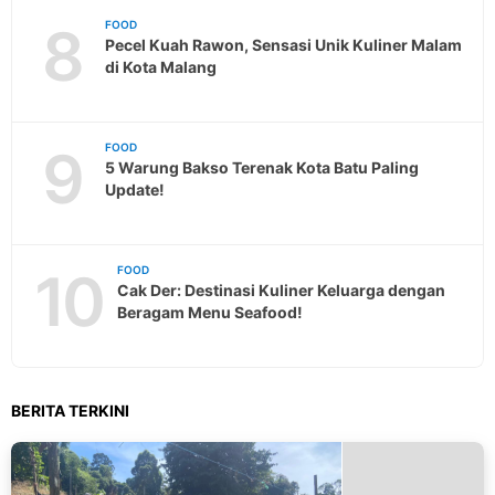
8
FOOD
Pecel Kuah Rawon, Sensasi Unik Kuliner Malam
di Kota Malang
9
FOOD
5 Warung Bakso Terenak Kota Batu Paling
Update!
10
FOOD
Cak Der: Destinasi Kuliner Keluarga dengan
Beragam Menu Seafood!
BERITA TERKINI