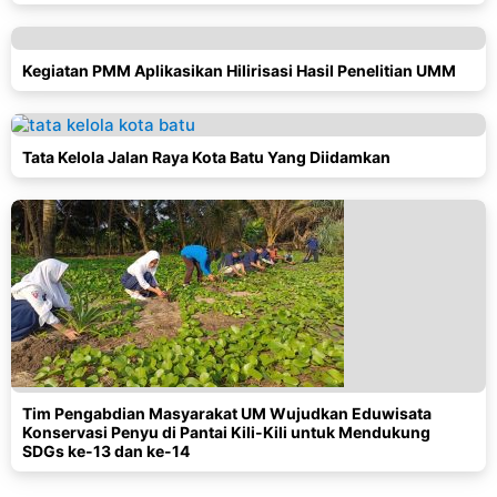
Kegiatan PMM Aplikasikan Hilirisasi Hasil Penelitian UMM
Tata Kelola Jalan Raya Kota Batu Yang Diidamkan
Tim Pengabdian Masyarakat UM Wujudkan Eduwisata
Konservasi Penyu di Pantai Kili-Kili untuk Mendukung
SDGs ke-13 dan ke-14