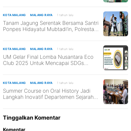
Tak Abaikan Pendidikan
KOTA MALANG
MALANG RAYA
1 tahun lalu
Tanam Jagung Serentak Bersama Santri
Ponpes Hidayatul Mubtadi’in, Polresta
Malang Kota Dukung Ketahanan
Pangan Nasional
KOTA MALANG
MALANG RAYA
1 tahun lalu
UM Gelar Final Lomba Nusantara Eco
Club 2025 Untuk Mencapai SDGs
4,6,7,11
KOTA MALANG
MALANG RAYA
1 tahun lalu
Summer Course on Oral History Jadi
Langkah Inovatif Departemen Sejarah
UM
Tinggalkan Komentar
Komentar