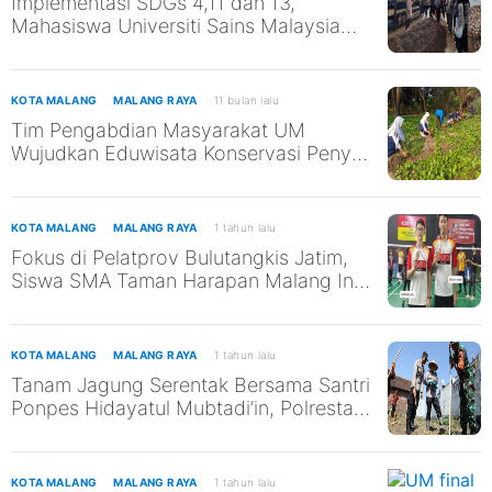
Implementasi SDGs 4,11 dan 13,
Mahasiswa Universiti Sains Malaysia
Kunjungi TPST Edukasi UM
KOTA MALANG
MALANG RAYA
11 bulan lalu
Tim Pengabdian Masyarakat UM
Wujudkan Eduwisata Konservasi Penyu
di Pantai Kili-Kili untuk Mendukung
SDGs ke-13 dan ke-14
KOTA MALANG
MALANG RAYA
1 tahun lalu
Fokus di Pelatprov Bulutangkis Jatim,
Siswa SMA Taman Harapan Malang Ini
Tak Abaikan Pendidikan
KOTA MALANG
MALANG RAYA
1 tahun lalu
Tanam Jagung Serentak Bersama Santri
Ponpes Hidayatul Mubtadi’in, Polresta
Malang Kota Dukung Ketahanan
Pangan Nasional
KOTA MALANG
MALANG RAYA
1 tahun lalu