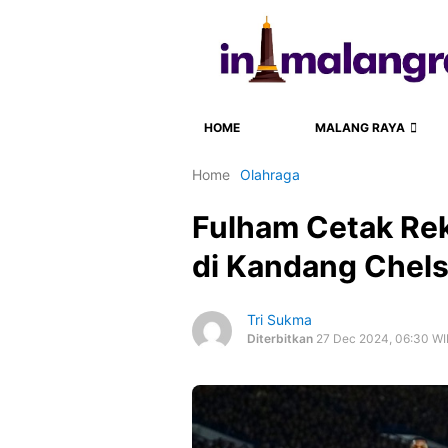
HOME
MALANG RAYA
Home
Olahraga
Fulham Cetak Re
di Kandang Chel
Tri Sukma
Diterbitkan
27 Dec 2024, 06:30 WI