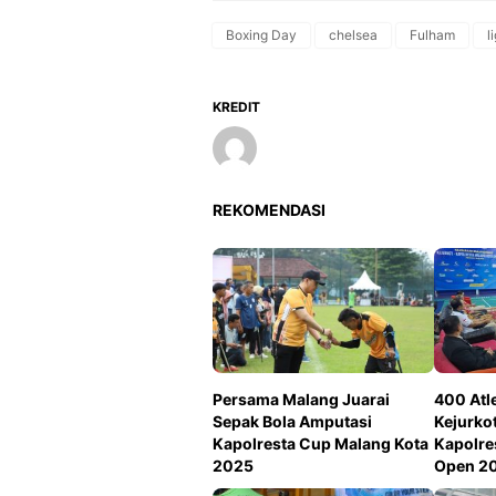
Boxing Day
chelsea
Fulham
l
KREDIT
REKOMENDASI
Persama Malang Juarai
400 Atle
Sepak Bola Amputasi
Kejurko
Kapolresta Cup Malang Kota
Kapolre
2025
Open 2