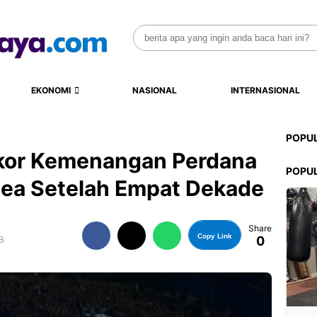
Search
for:
EKONOMI
NASIONAL
INTERNASIONAL
POPU
kor Kemenangan Perdana
POPU
sea Setelah Empat Dekade
Share
Copy Link
0
B