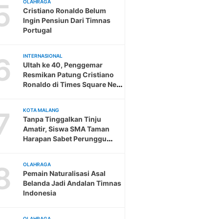
5
OLAHRAGA
Cristiano Ronaldo Belum
Ingin Pensiun Dari Timnas
Portugal
6
INTERNASIONAL
Ultah ke 40, Penggemar
Resmikan Patung Cristiano
Ronaldo di Times Square New
York
7
KOTA MALANG
Tanpa Tinggalkan Tinju
Amatir, Siswa SMA Taman
Harapan Sabet Perunggu
Woodball Tingkat Provinsi
8
OLAHRAGA
Pemain Naturalisasi Asal
Belanda Jadi Andalan Timnas
Indonesia
OLAHRAGA