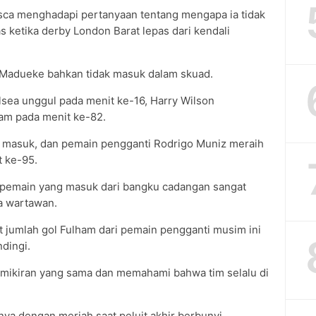
sca menghadapi pertanyaan tentang mengapa ia tidak
 ketika derby London Barat lepas dari kendali
i Madueke bahkan tidak masuk dalam skuad.
ea unggul pada menit ke-16, Harry Wilson
m pada menit ke-82.
lah masuk, dan pemain pengganti Rodrigo Muniz meraih
t ke-95.
ri pemain yang masuk dari bangku cadangan sangat
da wartawan.
t jumlah gol Fulham dari pemain pengganti musim ini
ndingi.
pemikiran yang sama dan memahami bahwa tim selalu di
a dengan meriah saat peluit akhir berbunyi.