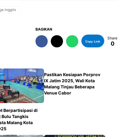
iga inggris
BAGIKAN
Share
Copy Link
0
Pastikan Kesiapan Porprov
IX Jatim 2025, Wali Kota
Malang Tinjau Beberapa
Venue Cabor
t Berpartisipasi di
t Bulu Tangkis
sta Malang Kota
025