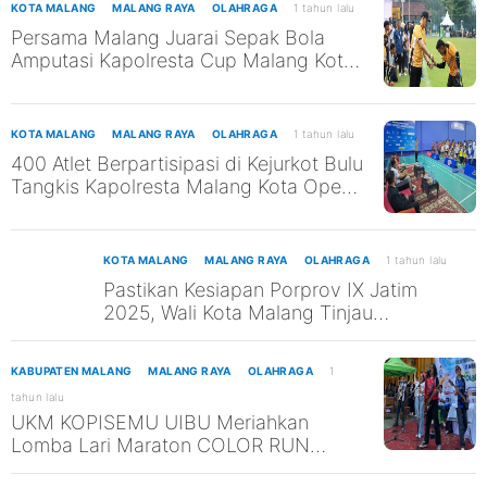
KOTA MALANG
MALANG RAYA
OLAHRAGA
1 tahun lalu
Persama Malang Juarai Sepak Bola
Amputasi Kapolresta Cup Malang Kota
2025
KOTA MALANG
MALANG RAYA
OLAHRAGA
1 tahun lalu
400 Atlet Berpartisipasi di Kejurkot Bulu
Tangkis Kapolresta Malang Kota Open
2025
KOTA MALANG
MALANG RAYA
OLAHRAGA
1 tahun lalu
Pastikan Kesiapan Porprov IX Jatim
2025, Wali Kota Malang Tinjau
Beberapa Venue Cabor
KABUPATEN MALANG
MALANG RAYA
OLAHRAGA
1
tahun lalu
UKM KOPISEMU UIBU Meriahkan
Lomba Lari Maraton COLOR RUN
SMANESI 2025