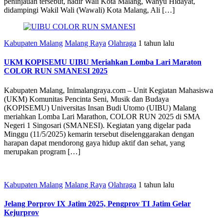
peninjauan tersebut, hadir Wali Kota Malang, Wahyu Hidayat,
didampingi Wakil Wali (Wawali) Kota Malang, Ali […]
Kabupaten Malang
Malang Raya
Olahraga
1 tahun lalu
UKM KOPISEMU UIBU Meriahkan Lomba Lari Maraton
COLOR RUN SMANESI 2025
Kabupaten Malang, Inimalangraya.com – Unit Kegiatan Mahasiswa
(UKM) Komunitas Pencinta Seni, Musik dan Budaya
(KOPISEMU) Universitas Insan Budi Utomo (UIBU) Malang
meriahkan Lomba Lari Marathon, COLOR RUN 2025 di SMA
Negeri 1 Singosari (SMANESI). Kegiatan yang digelar pada
Minggu (11/5/2025) kemarin tersebut diselenggarakan dengan
harapan dapat mendorong gaya hidup aktif dan sehat, yang
merupakan program […]
Kabupaten Malang
Malang Raya
Olahraga
1 tahun lalu
Jelang Porprov IX Jatim 2025, Pengprov TI Jatim Gelar
Kejurprov