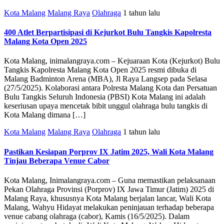
Kota Malang
Malang Raya
Olahraga
1 tahun lalu
400 Atlet Berpartisipasi di Kejurkot Bulu Tangkis Kapolresta
Malang Kota Open 2025
Kota Malang, inimalangraya.com – Kejuaraan Kota (Kejurkot) Bulu
Tangkis Kapolresta Malang Kota Open 2025 resmi dibuka di
Malang Badminton Arena (MBA), Jl Raya Langsep pada Selasa
(27/5/2025). Kolaborasi antara Polresta Malang Kota dan Persatuan
Bulu Tangkis Seluruh Indonesia (PBSI) Kota Malang ini adalah
keseriusan upaya mencetak bibit unggul olahraga bulu tangkis di
Kota Malang dimana […]
Kota Malang
Malang Raya
Olahraga
1 tahun lalu
Pastikan Kesiapan Porprov IX Jatim 2025, Wali Kota Malang
Tinjau Beberapa Venue Cabor
Kota Malang, Inimalangraya.com – Guna memastikan pelaksanaan
Pekan Olahraga Provinsi (Porprov) IX Jawa Timur (Jatim) 2025 di
Malang Raya, khususnya Kota Malang berjalan lancar, Wali Kota
Malang, Wahyu Hidayat melakukan peninjauan terhadap beberapa
venue cabang olahraga (cabor), Kamis (16/5/2025). Dalam