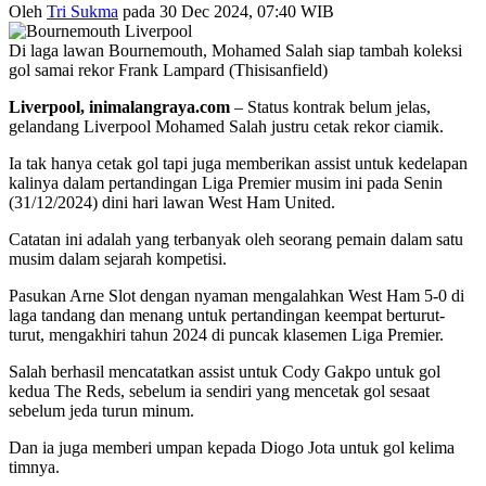
Oleh
Tri Sukma
pada 30 Dec 2024, 07:40 WIB
Di laga lawan Bournemouth, Mohamed Salah siap tambah koleksi
gol samai rekor Frank Lampard (Thisisanfield)
Liverpool, inimalangraya.com
– Status kontrak belum jelas,
gelandang Liverpool Mohamed Salah justru cetak rekor ciamik.
Ia tak hanya cetak gol tapi juga memberikan assist untuk kedelapan
kalinya dalam pertandingan Liga Premier musim ini pada Senin
(31/12/2024) dini hari lawan West Ham United.
Catatan ini adalah yang terbanyak oleh seorang pemain dalam satu
musim dalam sejarah kompetisi.
Pasukan Arne Slot dengan nyaman mengalahkan West Ham 5-0 di
laga tandang dan menang untuk pertandingan keempat berturut-
turut, mengakhiri tahun 2024 di puncak klasemen Liga Premier.
Salah berhasil mencatatkan assist untuk Cody Gakpo untuk gol
kedua The Reds, sebelum ia sendiri yang mencetak gol sesaat
sebelum jeda turun minum.
Dan ia juga memberi umpan kepada Diogo Jota untuk gol kelima
timnya.