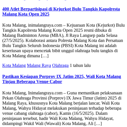
400 Atlet Berpartisipasi di Kejurkot Bulu Tangkis Kapolresta
Malang Kota Open 2025
Kota Malang, inimalangraya.com – Kejuaraan Kota (Kejurkot) Bulu
Tangkis Kapolresta Malang Kota Open 2025 resmi dibuka di
Malang Badminton Arena (MBA), Jl Raya Langsep pada Selasa
(27/5/2025). Kolaborasi antara Polresta Malang Kota dan Persatuan
Bulu Tangkis Seluruh Indonesia (PBSI) Kota Malang ini adalah
keseriusan upaya mencetak bibit unggul olahraga bulu tangkis di
Kota Malang dimana […]
Kota Malang
Malang Raya
Olahraga
1 tahun lalu
Pastikan Kesiapan Porprov IX Jatim 2025, Wali Kota Malang
Tinjau Beberapa Venue Cabor
Kota Malang, Inimalangraya.com – Guna memastikan pelaksanaan
Pekan Olahraga Provinsi (Porprov) IX Jawa Timur (Jatim) 2025 di
Malang Raya, khususnya Kota Malang berjalan lancar, Wali Kota
Malang, Wahyu Hidayat melakukan peninjauan terhadap beberapa
venue cabang olahraga (cabor), Kamis (16/5/2025). Dalam
peninjauan tersebut, hadir Wali Kota Malang, Wahyu Hidayat,
didampingi Wakil Wali (Wawali) Kota Malang, Ali […]