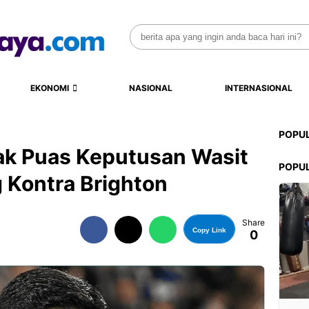
Search
for:
EKONOMI
NASIONAL
INTERNASIONAL
POPU
Tak Puas Keputusan Wasit
POPU
 Kontra Brighton
Share
Copy Link
0
B