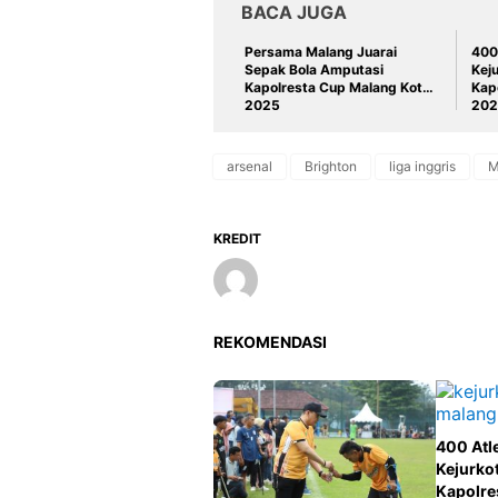
BACA JUGA
Persama Malang Juarai
400 
Sepak Bola Amputasi
Keju
Kapolresta Cup Malang Kota
Kap
2025
202
arsenal
Brighton
liga inggris
M
KREDIT
REKOMENDASI
400 Atle
Kejurko
Kapolre