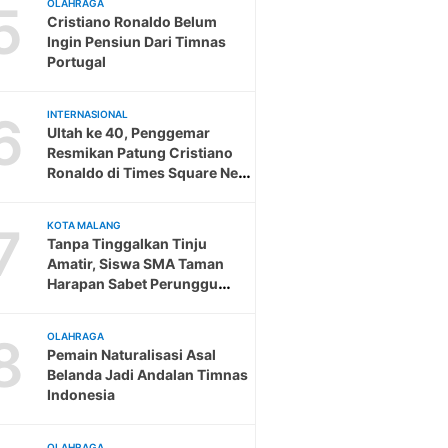
5
OLAHRAGA
Cristiano Ronaldo Belum
Ingin Pensiun Dari Timnas
Portugal
6
INTERNASIONAL
Ultah ke 40, Penggemar
Resmikan Patung Cristiano
Ronaldo di Times Square New
York
7
KOTA MALANG
Tanpa Tinggalkan Tinju
Amatir, Siswa SMA Taman
Harapan Sabet Perunggu
Woodball Tingkat Provinsi
8
OLAHRAGA
Pemain Naturalisasi Asal
Belanda Jadi Andalan Timnas
Indonesia
OLAHRAGA