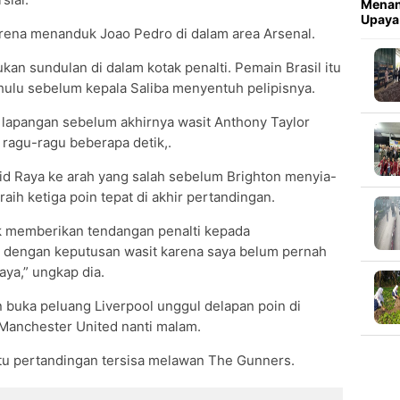
Menan
Upaya
karena menanduk Joao Pedro di dalam area Arsenal.
an sundulan di dalam kotak penalti. Pemain Brasil itu
ahulu sebelum kepala Saliba menyentuh pelipisnya.
di lapangan sebelum akhirnya wasit Anthony Taylor
 ragu-ragu beberapa detik,.
d Raya ke arah yang salah sebelum Brighton menyia-
ih ketiga poin tepat di akhir pertandingan.
k memberikan tendangan penalti kepada
 dengan keputusan wasit karena saya belum pernah
aya,” ungkap dia.
n buka peluang Liverpool unggul delapan poin di
Manchester United nanti malam.
tu pertandingan tersisa melawan The Gunners.