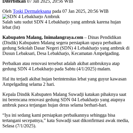
Diterbitkan
07 Jan 2025, 20:56 WIB
Oleh
Toski Dermaleksana
pada 07 Jan 2025, 20:56 WIB
Salah satu sudut SDN 4 Lebakharjo yang ambruk karena hujan
lebat (Ist)
Kabupaten Malang, Inimalangraya.com
– Dinas Pendidikan
(Disdik) Kabupaten Malang segera persiapkan upaya perbaikan
gedung Sekolah Dasar Negeri (SDN) 4 Lebakharjo yang ambruk di
Dusun Lebaksari, Desa Lebakharjo, Kecamatan Ampelgading.
Perbaikan atau renovasi tersebut adalah akibat ambruknya atap
gedung SDN 4 Lebakharjo pada Sabtu (4/1/2025) malam.
Hal itu terjadi akibat hujan berintensitas lebat yang guyur kawasan
Ampelgading selama 2 hari.
Kepala Dindik Kabupaten Malang Suwadji katakan pihaknya saat
ini berencana renovasi gedung SDN 04 Lebakharjo yang atapnya
ambruk pasca terjangan hujan deras selama berhari-hari.
“Iya ini sedang kami persiapkan perbaikannya sehingga bisa
tertangani secepatnya,” kata Suwadji saat dikonfirmasi awak media,
Selasa (7/1/2025).