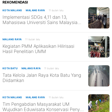
REKOMENDASI
KOTA MALANG
MALANG RAYA
11 bulan lalu
Implementasi SDGs 4,11 dan 13,
Mahasiswa Universiti Sains Malaysia
Kunjungi TPST Edukasi UM
MALANG RAYA
11 bulan lalu
Kegiatan PMM Aplikasikan Hilirisasi
Hasil Penelitian UMM
KOTA BATU
MALANG RAYA
11 bulan lalu
Tata Kelola Jalan Raya Kota Batu Yang
Diidamkan
KOTA MALANG
MALANG RAYA
11 bulan lalu
Tim Pengabdian Masyarakat UM
Wujudkan Eduwisata Konservasi Penyu