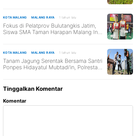
di Pantai Kili-Kili untuk Mendukung
SDGs ke-13 dan ke-14
KOTA MALANG
MALANG RAYA
1 tahun lalu
Fokus di Pelatprov Bulutangkis Jatim,
Siswa SMA Taman Harapan Malang Ini
Tak Abaikan Pendidikan
KOTA MALANG
MALANG RAYA
1 tahun lalu
Tanam Jagung Serentak Bersama Santri
Ponpes Hidayatul Mubtadi’in, Polresta
Malang Kota Dukung Ketahanan
Pangan Nasional
Tinggalkan Komentar
Komentar