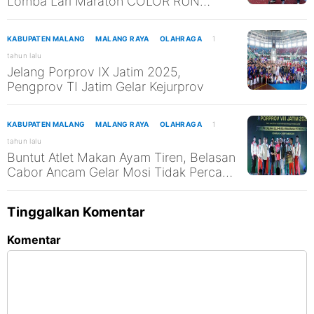
Lomba Lari Maraton COLOR RUN
SMANESI 2025
KABUPATEN MALANG
MALANG RAYA
OLAHRAGA
1
tahun lalu
Jelang Porprov IX Jatim 2025,
Pengprov TI Jatim Gelar Kejurprov
KABUPATEN MALANG
MALANG RAYA
OLAHRAGA
1
tahun lalu
Buntut Atlet Makan Ayam Tiren, Belasan
Cabor Ancam Gelar Mosi Tidak Percaya
ke Dispora Kabupaten Malang
Tinggalkan Komentar
Komentar