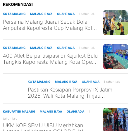
REKOMENDASI
KOTA MALANG
MALANG RAYA
OLAHRAGA
1 tahun lalu
Persama Malang Juarai Sepak Bola
Amputasi Kapolresta Cup Malang Kota
2025
KOTA MALANG
MALANG RAYA
OLAHRAGA
1 tahun lalu
400 Atlet Berpartisipasi di Kejurkot Bulu
Tangkis Kapolresta Malang Kota Open
2025
KOTA MALANG
MALANG RAYA
OLAHRAGA
1 tahun lalu
Pastikan Kesiapan Porprov IX Jatim
2025, Wali Kota Malang Tinjau
Beberapa Venue Cabor
KABUPATEN MALANG
MALANG RAYA
OLAHRAGA
1
tahun lalu
UKM KOPISEMU UIBU Meriahkan