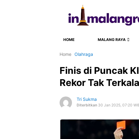
HOME
MALANG RAYA
Home
Olahraga
Finis di Puncak 
Rekor Tak Terkal
Tri Sukma
Diterbitkan
30 Jan 2025, 07:20 WI