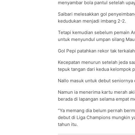
menyambar bola pantul setelah upay
Saibari melesakkan gol penyeimban
kedudukan menjadi imbang 2-2.
Tetapi kemudian sebelum pemain Am
untuk menyundul umpan silang Maur
Gol Pepi patahkan rekor tak terkala
Kecepatan menurun setelah jeda sa
tepuk tangan dari kedua kelompok 
Nallo masuk untuk debut seniornya d
Namun ia menerima kartu merah aki
berada di lapangan selama empat me
“Ya memang dia belum pernah berma
debut di Liga Champions mungkin yan
tahun itu.