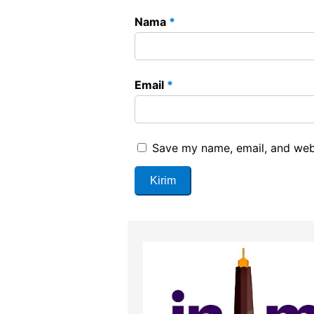
Nama
*
Email
*
Save my name, email, and webs