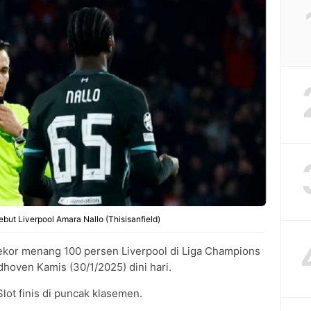
but Liverpool Amara Nallo (Thisisanfield)
kor menang 100 persen Liverpool di Liga Champions
dhoven Kamis (30/1/2025) dini hari.
lot finis di puncak klasemen.