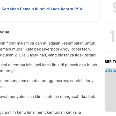
ak Sertakan Pemain Kunci di Laga Kontra PSV
Kedua
sitif dari malam ini dan ini adalah kesempatan untuk
main muda,” kata bek Liverpool Andy Robertson.
dukan 2-1, lalu agak naif, yang biasanya tidak terjadi.
BERIT
mi di tempat lain, jadi kami finis di puncak dan itulah
anjutnya.
 membungkam mantan penggemarnya setelah Joey
esa.
wat penyelesaian klinis setelah mengecoh dua bek
ulan tim tamu lima menit kemudian ketika ia