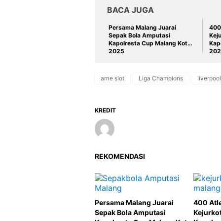
BACA JUGA
Persama Malang Juarai
400 
Sepak Bola Amputasi
Keju
Kapolresta Cup Malang Kota
Kap
2025
202
arne slot
Liga Champions
liverpool
KREDIT
REKOMENDASI
Persama Malang Juarai
400 Atle
Sepak Bola Amputasi
Kejurko