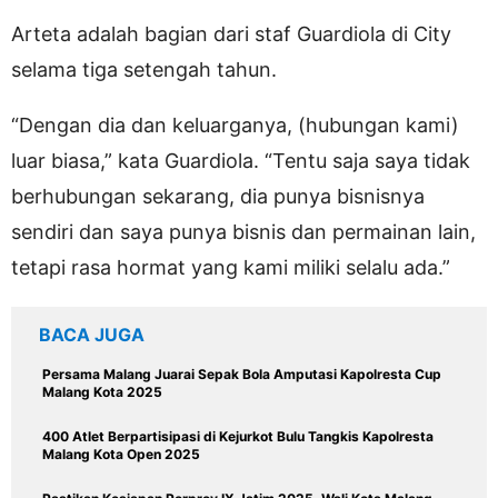
Arteta adalah bagian dari staf Guardiola di City
selama tiga setengah tahun.
“Dengan dia dan keluarganya, (hubungan kami)
luar biasa,” kata Guardiola. “Tentu saja saya tidak
berhubungan sekarang, dia punya bisnisnya
sendiri dan saya punya bisnis dan permainan lain,
tetapi rasa hormat yang kami miliki selalu ada.”
BACA JUGA
Persama Malang Juarai Sepak Bola Amputasi Kapolresta Cup
Malang Kota 2025
400 Atlet Berpartisipasi di Kejurkot Bulu Tangkis Kapolresta
Malang Kota Open 2025