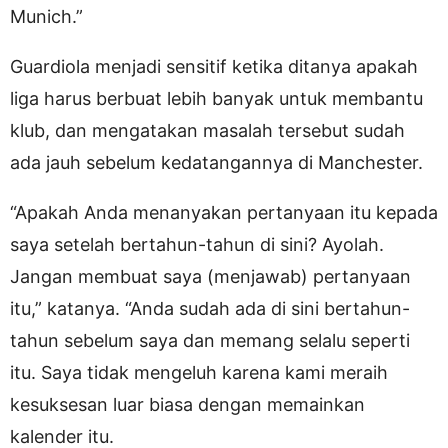
Munich.”
Guardiola menjadi sensitif ketika ditanya apakah
liga harus berbuat lebih banyak untuk membantu
klub, dan mengatakan masalah tersebut sudah
ada jauh sebelum kedatangannya di Manchester.
“Apakah Anda menanyakan pertanyaan itu kepada
saya setelah bertahun-tahun di sini? Ayolah.
Jangan membuat saya (menjawab) pertanyaan
itu,” katanya. “Anda sudah ada di sini bertahun-
tahun sebelum saya dan memang selalu seperti
itu. Saya tidak mengeluh karena kami meraih
kesuksesan luar biasa dengan memainkan
kalender itu.