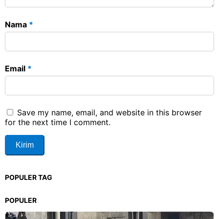
Nama
*
Email
*
Save my name, email, and website in this browser
for the next time I comment.
POPULER TAG
POPULER