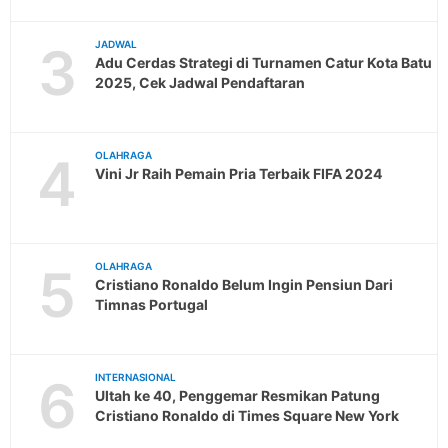
3
JADWAL
Adu Cerdas Strategi di Turnamen Catur Kota Batu
2025, Cek Jadwal Pendaftaran
4
OLAHRAGA
Vini Jr Raih Pemain Pria Terbaik FIFA 2024
5
OLAHRAGA
Cristiano Ronaldo Belum Ingin Pensiun Dari
Timnas Portugal
6
INTERNASIONAL
Ultah ke 40, Penggemar Resmikan Patung
Cristiano Ronaldo di Times Square New York