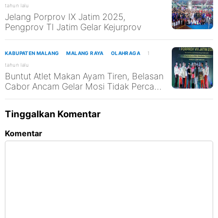
tahun lalu
Jelang Porprov IX Jatim 2025,
Pengprov TI Jatim Gelar Kejurprov
KABUPATEN MALANG
MALANG RAYA
OLAHRAGA
1
tahun lalu
Buntut Atlet Makan Ayam Tiren, Belasan
Cabor Ancam Gelar Mosi Tidak Percaya
ke Dispora Kabupaten Malang
Tinggalkan Komentar
Komentar