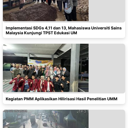
Implementasi SDGs 4,11 dan 13, Mahasiswa Universiti Sains
Malaysia Kunjungi TPST Edukasi UM
Kegiatan PMM Aplikasikan Hilirisasi Hasil Penelitian UMM