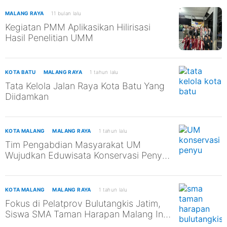
MALANG RAYA
11 bulan lalu
Kegiatan PMM Aplikasikan Hilirisasi
Hasil Penelitian UMM
KOTA BATU
MALANG RAYA
1 tahun lalu
Tata Kelola Jalan Raya Kota Batu Yang
Diidamkan
KOTA MALANG
MALANG RAYA
1 tahun lalu
Tim Pengabdian Masyarakat UM
Wujudkan Eduwisata Konservasi Penyu
di Pantai Kili-Kili untuk Mendukung
SDGs ke-13 dan ke-14
KOTA MALANG
MALANG RAYA
1 tahun lalu
Fokus di Pelatprov Bulutangkis Jatim,
Siswa SMA Taman Harapan Malang Ini
Tak Abaikan Pendidikan