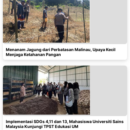
Menanam Jagung dari Perbatasan Malinau, Upaya Kecil
Menjaga Ketahanan Pangan
Implementasi SDGs 4,11 dan 13, Mahasiswa Universiti Sains
Malaysia Kunjungi TPST Edukasi UM