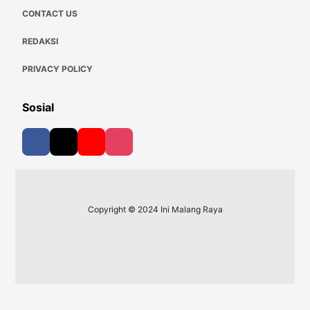
CONTACT US
REDAKSI
PRIVACY POLICY
Sosial
Copyright © 2024 Ini Malang Raya