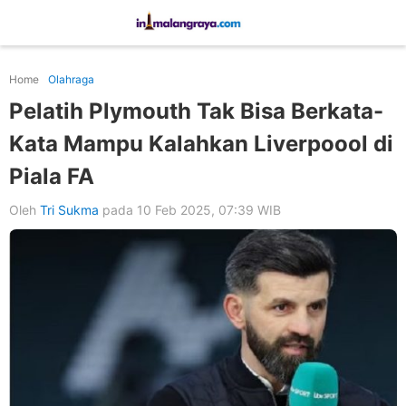
Home
Olahraga
Pelatih Plymouth Tak Bisa Berkata-
Kata Mampu Kalahkan Liverpoool di
Piala FA
Oleh
Tri Sukma
pada 10 Feb 2025, 07:39 WIB