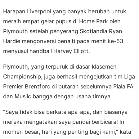
Harapan Liverpool yang banyak berubah untuk
meraih empat gelar pupus di Home Park oleh
Plymouth setelah penyerang Skotlandia Ryan
Hardie mengonversi penalti pada menit ke-53
menyusul handball Harvey Elliott.
Plymouth, yang terpuruk di dasar klasemen
Championship, juga berhasil mengejutkan tim Liga
Premier Brentford di putaran sebelumnya Piala FA
dan Muslic bangga dengan usaha timnya.
“Saya tidak bisa berkata apa-apa, dan biasanya
mereka mengatakan saya pandai berbicara! Ini
momen besar, hari yang penting bagi kami,” kata