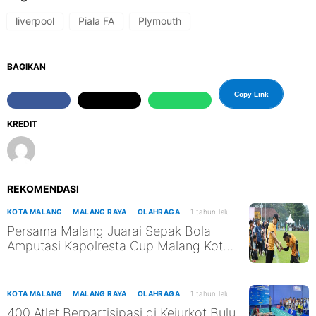
liverpool
Piala FA
Plymouth
BAGIKAN
Copy Link
KREDIT
REKOMENDASI
KOTA MALANG
MALANG RAYA
OLAHRAGA
1 tahun lalu
Persama Malang Juarai Sepak Bola
Amputasi Kapolresta Cup Malang Kota
2025
KOTA MALANG
MALANG RAYA
OLAHRAGA
1 tahun lalu
400 Atlet Berpartisipasi di Kejurkot Bulu