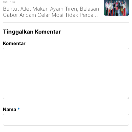
tahun lalu
Buntut Atlet Makan Ayam Tiren, Belasan
Cabor Ancam Gelar Mosi Tidak Percaya
ke Dispora Kabupaten Malang
Tinggalkan Komentar
Komentar
Nama
*