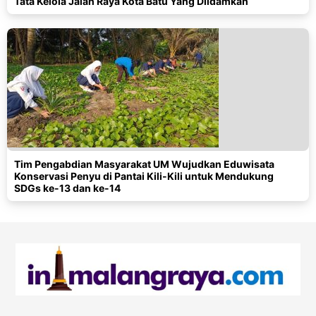
Tata Kelola Jalan Raya Kota Batu Yang Diidamkan
Tim Pengabdian Masyarakat UM Wujudkan Eduwisata
Konservasi Penyu di Pantai Kili-Kili untuk Mendukung
SDGs ke-13 dan ke-14