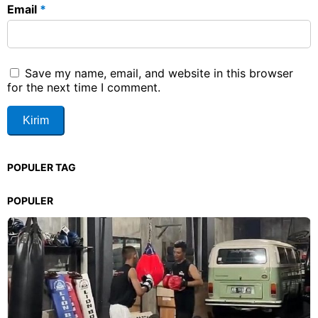
Email
*
Save my name, email, and website in this browser
for the next time I comment.
POPULER TAG
POPULER