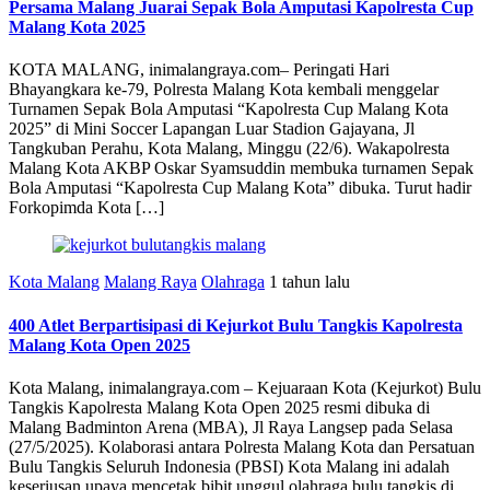
Persama Malang Juarai Sepak Bola Amputasi Kapolresta Cup
Malang Kota 2025
KOTA MALANG, inimalangraya.com– Peringati Hari
Bhayangkara ke-79, Polresta Malang Kota kembali menggelar
Turnamen Sepak Bola Amputasi “Kapolresta Cup Malang Kota
2025” di Mini Soccer Lapangan Luar Stadion Gajayana, Jl
Tangkuban Perahu, Kota Malang, Minggu (22/6). Wakapolresta
Malang Kota AKBP Oskar Syamsuddin membuka turnamen Sepak
Bola Amputasi “Kapolresta Cup Malang Kota” dibuka. Turut hadir
Forkopimda Kota […]
Kota Malang
Malang Raya
Olahraga
1 tahun lalu
400 Atlet Berpartisipasi di Kejurkot Bulu Tangkis Kapolresta
Malang Kota Open 2025
Kota Malang, inimalangraya.com – Kejuaraan Kota (Kejurkot) Bulu
Tangkis Kapolresta Malang Kota Open 2025 resmi dibuka di
Malang Badminton Arena (MBA), Jl Raya Langsep pada Selasa
(27/5/2025). Kolaborasi antara Polresta Malang Kota dan Persatuan
Bulu Tangkis Seluruh Indonesia (PBSI) Kota Malang ini adalah
keseriusan upaya mencetak bibit unggul olahraga bulu tangkis di