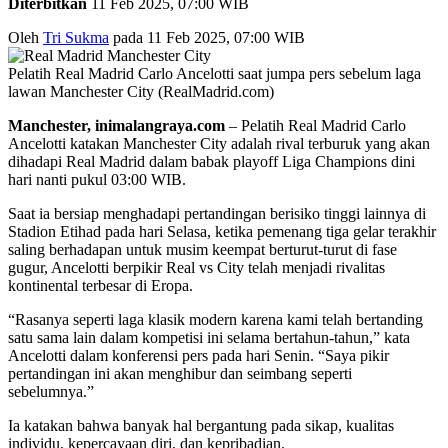
Diterbitkan
11 Feb 2025, 07:00 WIB
Oleh
Tri Sukma
pada 11 Feb 2025, 07:00 WIB
Pelatih Real Madrid Carlo Ancelotti saat jumpa pers sebelum laga
lawan Manchester City (RealMadrid.com)
Manchester, inimalangraya.com
– Pelatih Real Madrid Carlo
Ancelotti katakan Manchester City adalah rival terburuk yang akan
dihadapi Real Madrid dalam babak playoff Liga Champions dini
hari nanti pukul 03:00 WIB.
Saat ia bersiap menghadapi pertandingan berisiko tinggi lainnya di
Stadion Etihad pada hari Selasa, ketika pemenang tiga gelar terakhir
saling berhadapan untuk musim keempat berturut-turut di fase
gugur, Ancelotti berpikir Real vs City telah menjadi rivalitas
kontinental terbesar di Eropa.
“Rasanya seperti laga klasik modern karena kami telah bertanding
satu sama lain dalam kompetisi ini selama bertahun-tahun,” kata
Ancelotti dalam konferensi pers pada hari Senin. “Saya pikir
pertandingan ini akan menghibur dan seimbang seperti
sebelumnya.”
Ia katakan bahwa banyak hal bergantung pada sikap, kualitas
individu, kepercayaan diri, dan kepribadian.