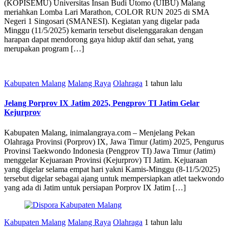
(KOPISEMU) Universitas Insan Budi Utomo (UIBU) Malang
meriahkan Lomba Lari Marathon, COLOR RUN 2025 di SMA
Negeri 1 Singosari (SMANESI). Kegiatan yang digelar pada
Minggu (11/5/2025) kemarin tersebut diselenggarakan dengan
harapan dapat mendorong gaya hidup aktif dan sehat, yang
merupakan program […]
Kabupaten Malang
Malang Raya
Olahraga
1 tahun lalu
Jelang Porprov IX Jatim 2025, Pengprov TI Jatim Gelar
Kejurprov
Kabupaten Malang, inimalangraya.com – Menjelang Pekan
Olahraga Provinsi (Porprov) IX, Jawa Timur (Jatim) 2025, Pengurus
Provinsi Taekwondo Indonesia (Pengprov TI) Jawa Timur (Jatim)
menggelar Kejuaraan Provinsi (Kejurprov) TI Jatim. Kejuaraan
yang digelar selama empat hari yakni Kamis-Minggu (8-11/5/2025)
tersebut digelar sebagai ajang untuk mempersiapkan atlet taekwondo
yang ada di Jatim untuk persiapan Porprov IX Jatim […]
Kabupaten Malang
Malang Raya
Olahraga
1 tahun lalu