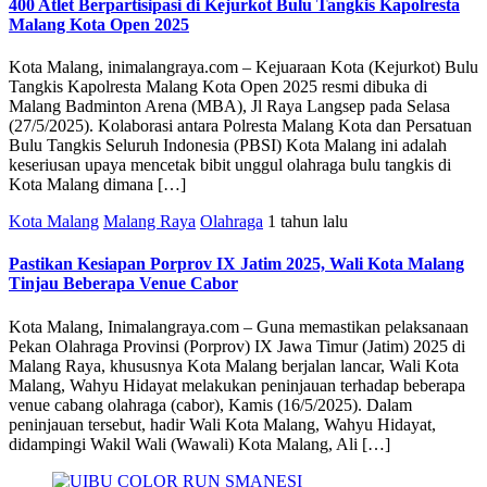
400 Atlet Berpartisipasi di Kejurkot Bulu Tangkis Kapolresta
Malang Kota Open 2025
Kota Malang, inimalangraya.com – Kejuaraan Kota (Kejurkot) Bulu
Tangkis Kapolresta Malang Kota Open 2025 resmi dibuka di
Malang Badminton Arena (MBA), Jl Raya Langsep pada Selasa
(27/5/2025). Kolaborasi antara Polresta Malang Kota dan Persatuan
Bulu Tangkis Seluruh Indonesia (PBSI) Kota Malang ini adalah
keseriusan upaya mencetak bibit unggul olahraga bulu tangkis di
Kota Malang dimana […]
Kota Malang
Malang Raya
Olahraga
1 tahun lalu
Pastikan Kesiapan Porprov IX Jatim 2025, Wali Kota Malang
Tinjau Beberapa Venue Cabor
Kota Malang, Inimalangraya.com – Guna memastikan pelaksanaan
Pekan Olahraga Provinsi (Porprov) IX Jawa Timur (Jatim) 2025 di
Malang Raya, khususnya Kota Malang berjalan lancar, Wali Kota
Malang, Wahyu Hidayat melakukan peninjauan terhadap beberapa
venue cabang olahraga (cabor), Kamis (16/5/2025). Dalam
peninjauan tersebut, hadir Wali Kota Malang, Wahyu Hidayat,
didampingi Wakil Wali (Wawali) Kota Malang, Ali […]