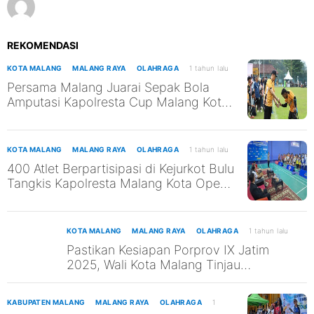
REKOMENDASI
KOTA MALANG
MALANG RAYA
OLAHRAGA
1 tahun lalu
Persama Malang Juarai Sepak Bola
Amputasi Kapolresta Cup Malang Kota
2025
KOTA MALANG
MALANG RAYA
OLAHRAGA
1 tahun lalu
400 Atlet Berpartisipasi di Kejurkot Bulu
Tangkis Kapolresta Malang Kota Open
2025
KOTA MALANG
MALANG RAYA
OLAHRAGA
1 tahun lalu
Pastikan Kesiapan Porprov IX Jatim
2025, Wali Kota Malang Tinjau
Beberapa Venue Cabor
KABUPATEN MALANG
MALANG RAYA
OLAHRAGA
1