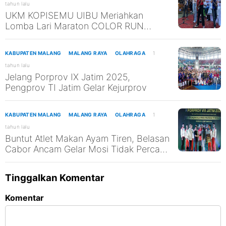
tahun lalu
UKM KOPISEMU UIBU Meriahkan
Lomba Lari Maraton COLOR RUN
SMANESI 2025
KABUPATEN MALANG
MALANG RAYA
OLAHRAGA
1
tahun lalu
Jelang Porprov IX Jatim 2025,
Pengprov TI Jatim Gelar Kejurprov
KABUPATEN MALANG
MALANG RAYA
OLAHRAGA
1
tahun lalu
Buntut Atlet Makan Ayam Tiren, Belasan
Cabor Ancam Gelar Mosi Tidak Percaya
ke Dispora Kabupaten Malang
Tinggalkan Komentar
Komentar