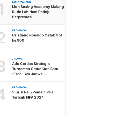
1
KOTA MALANG
Lion Boxing Academy Malang
Rutin Lahirkan Petinju
Berprestasi
2
OLAHRAGA
Cristiano Ronaldo Cetak Gol
ke 900
3
JADWAL
Adu Cerdas Strategi di
Turnamen Catur Kota Batu
2025, Cek Jadwal
Pendaftaran
4
OLAHRAGA
Vini Jr Raih Pemain Pria
Terbaik FIFA 2024