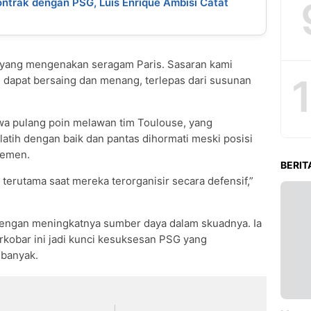
ntrak dengan PSG, Luis Enrique Ambisi Catat
a yang mengenakan seragam Paris. Sasaran kami
 dapat bersaing dan menang, terlepas dari susunan
a pulang poin melawan tim Toulouse, yang
atih dengan baik dan pantas dihormati meski posisi
semen.
BERIT
 terutama saat mereka terorganisir secara defensif,”
engan meningkatnya sumber daya dalam skuadnya. Ia
rkobar ini jadi kunci kesuksesan PSG yang
 banyak.