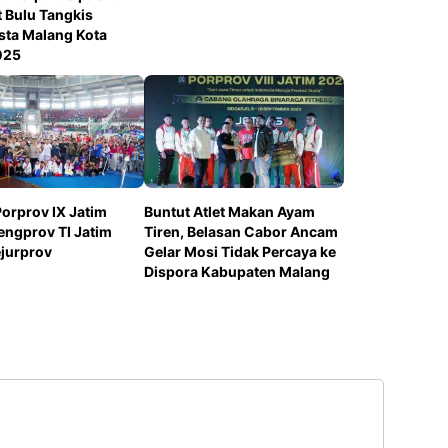
t Bulu Tangkis
sta Malang Kota
025
Porprov IX Jatim
Buntut Atlet Makan Ayam
engprov TI Jatim
Tiren, Belasan Cabor Ancam
ejurprov
Gelar Mosi Tidak Percaya ke
Dispora Kabupaten Malang