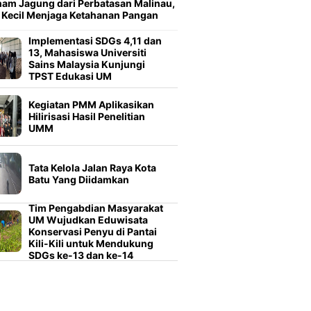
am Jagung dari Perbatasan Malinau,
 Kecil Menjaga Ketahanan Pangan
Implementasi SDGs 4,11 dan
13, Mahasiswa Universiti
Sains Malaysia Kunjungi
TPST Edukasi UM
Kegiatan PMM Aplikasikan
Hilirisasi Hasil Penelitian
UMM
Tata Kelola Jalan Raya Kota
Batu Yang Diidamkan
Tim Pengabdian Masyarakat
UM Wujudkan Eduwisata
Konservasi Penyu di Pantai
Kili-Kili untuk Mendukung
SDGs ke-13 dan ke-14