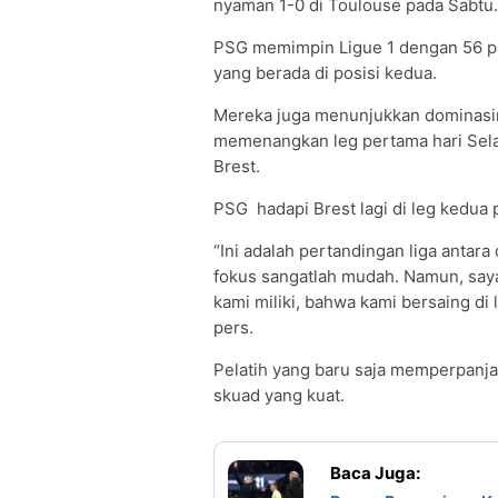
nyaman 1-0 di Toulouse pada Sabtu.
PSG memimpin Ligue 1 dengan 56 poi
yang berada di posisi kedua.
Mereka juga menunjukkan dominasin
memenangkan leg pertama hari Sela
Brest.
PSG hadapi Brest lagi di leg kedua
“Ini adalah pertandingan liga antar
fokus sangatlah mudah. ​​Namun, saya
kami miliki, bahwa kami bersaing di 
pers.
Pelatih yang baru saja memperpanja
skuad yang kuat.
Baca Juga: