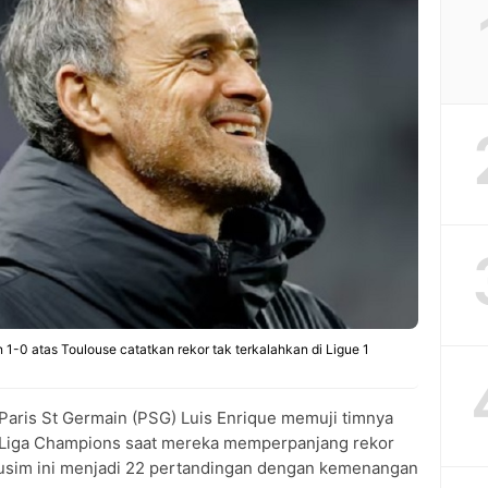
1-0 atas Toulouse catatkan rekor tak terkalahkan di Ligue 1
 Paris St Germain (PSG) Luis Enrique memuji timnya
ff Liga Champions saat mereka memperpanjang rekor
musim ini menjadi 22 pertandingan dengan kemenangan