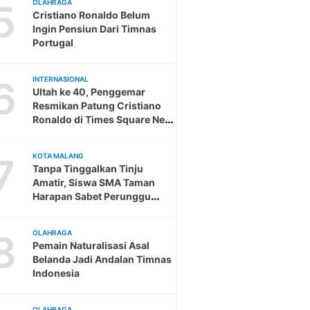
5
OLAHRAGA
Cristiano Ronaldo Belum
Ingin Pensiun Dari Timnas
Portugal
6
INTERNASIONAL
Ultah ke 40, Penggemar
Resmikan Patung Cristiano
Ronaldo di Times Square New
York
7
KOTA MALANG
Tanpa Tinggalkan Tinju
Amatir, Siswa SMA Taman
Harapan Sabet Perunggu
Woodball Tingkat Provinsi
8
OLAHRAGA
Pemain Naturalisasi Asal
Belanda Jadi Andalan Timnas
Indonesia
OLAHRAGA