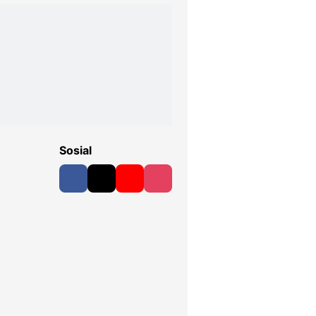
Sosial