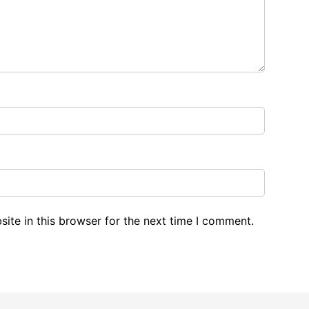
ite in this browser for the next time I comment.