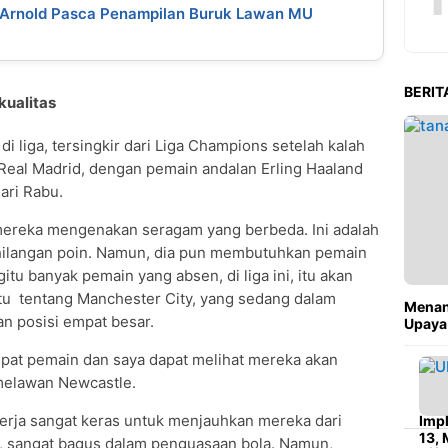
r-Arnold Pasca Penampilan Buruk Lawan MU
BERIT
kualitas
di liga, tersingkir dari Liga Champions setelah kalah
Real Madrid, dengan pemain andalan Erling Haaland
ari Rabu.
ereka mengenakan seragam yang berbeda. Ini adalah
hilangan poin. Namun, dia pun membutuhkan pemain
gitu banyak pemain yang absen, di liga ini, itu akan
l itu tentang Manchester City, yang sedang dalam
Menan
n posisi empat besar.
Upaya
mpat pemain dan saya dapat melihat mereka akan
 melawan Newcastle.
erja sangat keras untuk menjauhkan mereka dari
Imp
13, 
 sangat bagus dalam penguasaan bola. Namun,