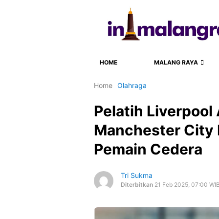
HOME
MALANG RAYA
Home
Olahraga
Pelatih Liverpool
Manchester City 
Pemain Cedera
Tri Sukma
Diterbitkan
21 Feb 2025, 07:00 WI