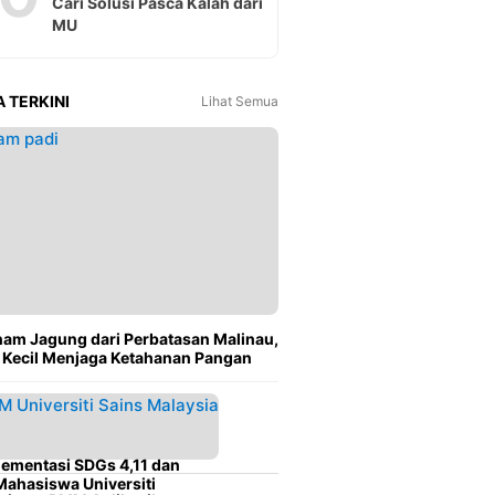
Cari Solusi Pasca Kalah dari
MU
A TERKINI
Lihat Semua
am Jagung dari Perbatasan Malinau,
 Kecil Menjaga Ketahanan Pangan
lementasi SDGs 4,11 dan
Mahasiswa Universiti