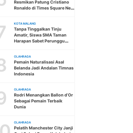
Resmikan Patung Cristiano
Ronaldo di Times Square New
York
7
KOTA MALANG
Tanpa Tinggalkan Tinju
Amatir, Siswa SMA Taman
Harapan Sabet Perunggu
Woodball Tingkat Provinsi
8
OLAHRAGA
Pemain Naturalisasi Asal
Belanda Jadi Andalan Timnas
Indonesia
9
OLAHRAGA
Rodri Menangkan Ballon d’Or
Sebagai Pemain Terbaik
Dunia
10
OLAHRAGA
Pelatih Manchester City Janji