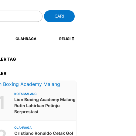
CARI
OLAHRAGA
RELIGI
LER TAG
LER
1
KOTA MALANG
Lion Boxing Academy Malang
Rutin Lahirkan Petinju
Berprestasi
OLAHRAGA
Cristiano Ronaldo Cetak Gol