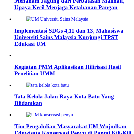
Menanam Jagung dari Perbatasan Malinau,
Upaya Kecil Menjaga Ketahanan Pangan
Implementasi SDGs 4,11 dan 13, Mahasiswa
Universiti Sains Malaysia Kunjungi TPST
Edukasi UM
Kegiatan PMM Aplikasikan Hilirisasi Hasil
Penelitian UMM
Tata Kelola Jalan Raya Kota Batu Yang
Diidamkan
Tim Pengabdian Masyarakat UM Wujudkan
Eduwisata Konservasi Penyu di Pantai Kili-Kili