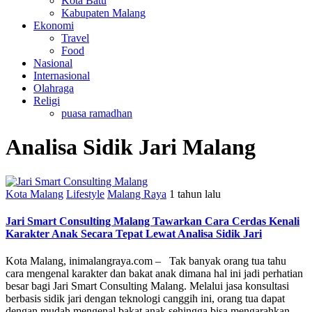
Kota Batu
Kabupaten Malang
Ekonomi
Travel
Food
Nasional
Internasional
Olahraga
Religi
puasa ramadhan
Analisa Sidik Jari Malang
Kota Malang
Lifestyle
Malang Raya
1 tahun lalu
Jari Smart Consulting Malang Tawarkan Cara Cerdas Kenali
Karakter Anak Secara Tepat Lewat Analisa Sidik Jari
Kota Malang, inimalangraya.com – Tak banyak orang tua tahu
cara mengenal karakter dan bakat anak dimana hal ini jadi perhatian
besar bagi Jari Smart Consulting Malang. Melalui jasa konsultasi
berbasis sidik jari dengan teknologi canggih ini, orang tua dapat
dengan mudah mengenal bakat anak sehingga bisa mengarahkan