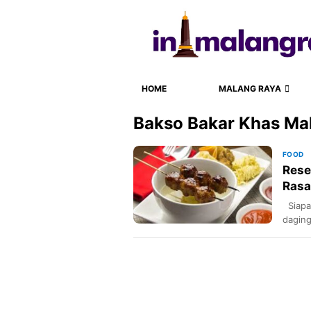
HOME
MALANG RAYA
Bakso Bakar Khas Ma
FOOD
Rese
Rasa
Siapak
daging
mengg
Rasan
menco
khas M
kuline