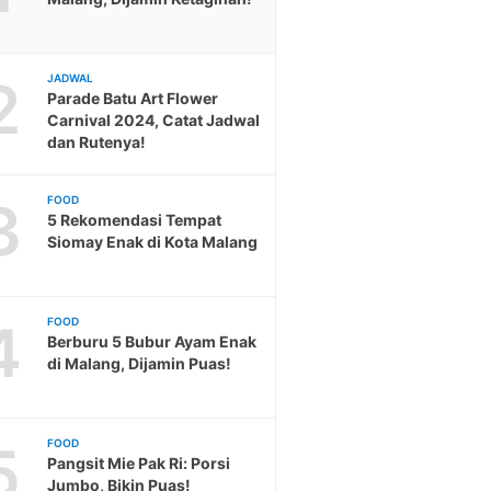
2
JADWAL
Parade Batu Art Flower
Carnival 2024, Catat Jadwal
dan Rutenya!
3
FOOD
5 Rekomendasi Tempat
Siomay Enak di Kota Malang
4
FOOD
Berburu 5 Bubur Ayam Enak
di Malang, Dijamin Puas!
5
FOOD
Pangsit Mie Pak Ri: Porsi
Jumbo, Bikin Puas!