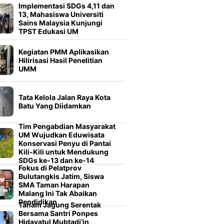
Implementasi SDGs 4,11 dan
13, Mahasiswa Universiti
Sains Malaysia Kunjungi
TPST Edukasi UM
Kegiatan PMM Aplikasikan
Hilirisasi Hasil Penelitian
UMM
Tata Kelola Jalan Raya Kota
Batu Yang Diidamkan
Tim Pengabdian Masyarakat
UM Wujudkan Eduwisata
Konservasi Penyu di Pantai
Kili-Kili untuk Mendukung
SDGs ke-13 dan ke-14
Fokus di Pelatprov
Bulutangkis Jatim, Siswa
SMA Taman Harapan
Malang Ini Tak Abaikan
Pendidikan
Tanam Jagung Serentak
Bersama Santri Ponpes
Hidayatul Mubtadi’in,