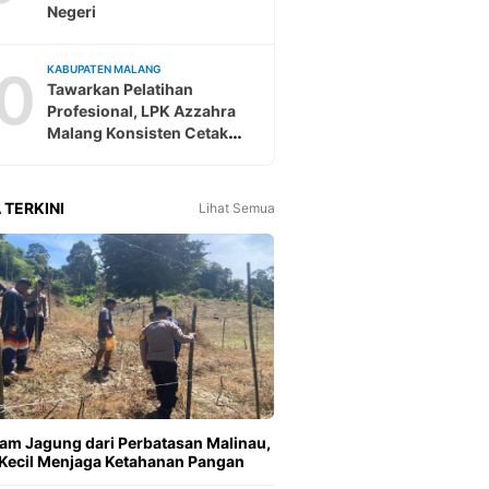
Negeri
0
KABUPATEN MALANG
Tawarkan Pelatihan
Profesional, LPK Azzahra
Malang Konsisten Cetak
Tenaga Kerja Ke Jepang
 TERKINI
Lihat Semua
m Jagung dari Perbatasan Malinau,
Kecil Menjaga Ketahanan Pangan