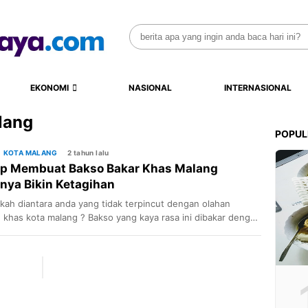
Search
for:
EKONOMI
NASIONAL
INTERNASIONAL
lang
POPUL
KOTA MALANG
2 tahun lalu
p Membuat Bakso Bakar Khas Malang
nya Bikin Ketagihan
ah diantara anda yang tidak terpincut dengan olahan
 khas kota malang ? Bakso yang kaya rasa ini dibakar dengan
unakan bumbu khusus yang makin memanjakan lidah.
ya yang smoky dan pedas membuat siapa pun yang
banya pasti ketagihan. Bakso bakar merupakan makanan
alang yang sedang naik daun. Melalui inovasi dalam bidang
r […]