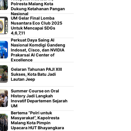
Polresta Malang Kota
Dukung Ketahanan Pangan
Nasional
UM Gelar Final Lomba
Nusantara Eco Club 2025
Untuk Mencapai SDGs
4,6,7,11
Perkuat Daya Saing AI
Nasional Komdigi Gandeng
Indosat, Cisco, dan NVIDIA
Prakarsai AI Center of
Excellence
Gelaran Tahunan PAJI XIII
Sukses, Kota Batu Jadi
Lautan Jeep
Summer Course on Oral
History Jadi Langkah
Inovatif Departemen Sejarah
UM
Bertema “Polri untuk
Masyarakat”, Kapolresta
Malang Kota Pimpin
Upacara HUT Bhayangkara