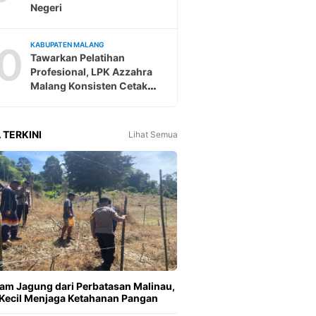
Negeri
0
KABUPATEN MALANG
Tawarkan Pelatihan
Profesional, LPK Azzahra
Malang Konsisten Cetak
Tenaga Kerja Ke Jepang
 TERKINI
Lihat Semua
m Jagung dari Perbatasan Malinau,
Kecil Menjaga Ketahanan Pangan