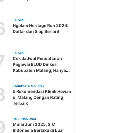
6
JADWAL
Ngalam Heritage Run 2024:
Daftar dan Siap Berlari!
7
JADWAL
Cek Jadwal Pendaftaran
Pegawai BLUD Dinkes
Kabupaten Malang, Hanya
Sampai 19 Februari
8
KABUPATEN MALANG
5 Rekomendasi Klinik Hewan
di Malang Dengan Rating
Terbaik
9
INTERNASIONAL
Mulai Juni 2025, SIM
Indonesia Berlaku di Luar