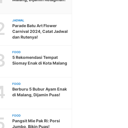
2
JADWAL
Parade Batu Art Flower
Carnival 2024, Catat Jadwal
dan Rutenya!
3
FOOD
5 Rekomendasi Tempat
Siomay Enak di Kota Malang
4
FOOD
Berburu 5 Bubur Ayam Enak
di Malang, Dijamin Puas!
5
FOOD
Pangsit Mie Pak Ri: Porsi
Jumbo, Bikin Puas!