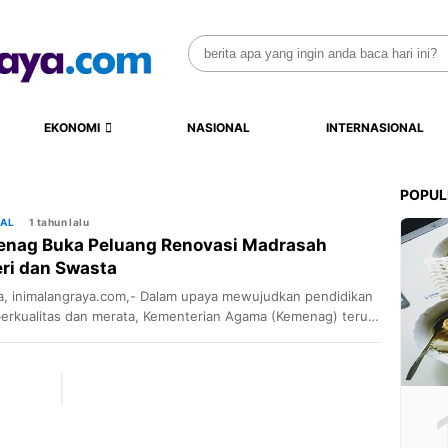
Search
for:
EKONOMI
NASIONAL
INTERNASIONAL
POPUL
NAL
1 tahun lalu
nag Buka Peluang Renovasi Madrasah
ri dan Swasta
a, inimalangraya.com,- Dalam upaya mewujudkan pendidikan
erkualitas dan merata, Kementerian Agama (Kemenag) terus
vasi. Salah satunya adalah melalui program renovasi
ah. Direktur Kurikulum, Sarana, Kelembagaan, dan
aan (KSKK) Madrasah, Muchamad Sidik Sisdiyanto,
ngkapkan bahwa program ini bertujuan untuk memperbaiki
engganti bangunan madrasah yang rusak, termasuk sarana
ajarannya. Dengan begitu, diharapkan proses belajar