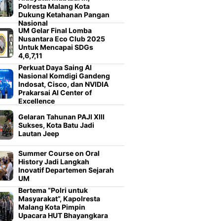
Polresta Malang Kota
Dukung Ketahanan Pangan
Nasional
UM Gelar Final Lomba
Nusantara Eco Club 2025
Untuk Mencapai SDGs
4,6,7,11
Perkuat Daya Saing AI
Nasional Komdigi Gandeng
Indosat, Cisco, dan NVIDIA
Prakarsai AI Center of
Excellence
Gelaran Tahunan PAJI XIII
Sukses, Kota Batu Jadi
Lautan Jeep
Summer Course on Oral
History Jadi Langkah
Inovatif Departemen Sejarah
UM
Bertema “Polri untuk
Masyarakat”, Kapolresta
Malang Kota Pimpin
Upacara HUT Bhayangkara