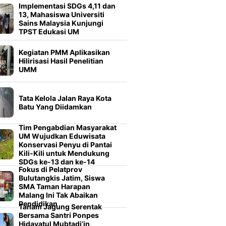
Implementasi SDGs 4,11 dan
13, Mahasiswa Universiti
Sains Malaysia Kunjungi
TPST Edukasi UM
Kegiatan PMM Aplikasikan
Hilirisasi Hasil Penelitian
UMM
Tata Kelola Jalan Raya Kota
Batu Yang Diidamkan
Tim Pengabdian Masyarakat
UM Wujudkan Eduwisata
Konservasi Penyu di Pantai
Kili-Kili untuk Mendukung
SDGs ke-13 dan ke-14
Fokus di Pelatprov
Bulutangkis Jatim, Siswa
SMA Taman Harapan
Malang Ini Tak Abaikan
Pendidikan
Tanam Jagung Serentak
Bersama Santri Ponpes
Hidayatul Mubtadi’in,