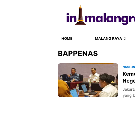
HOME
MALANG RAYA
BAPPENAS
NASIO
Keme
Nege
Jakart
yang b
berino
madras
Kesisw
mengu
atau m
pembel